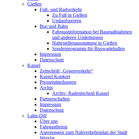
Gießen
Fuß- und Radverkehr
Zu Fuß in Gießen
Umlaufsperren
Bus und Bahn
Fahrgastinformation bei Baumaßnahmen
und anderen Umleitungen
Haltestellenausstattung in Gießen
Sonderprogramm für Buswartehallen
Impressum
Datenschutz
Kassel
Zeitschrift „Gegenverkehr“
Kassel Konkret
Pressemitteilungen
Archiv
Archiv: Radentscheid Kassel
Partnerschaften
Impressum
Datenschutz
Lahn-Dill
Über uns
Fahrgastbeirat
Anregungen zum Nahverkehrsplan der Stadt
Wetzlar