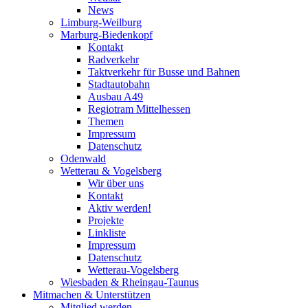
News
Limburg-Weilburg
Marburg-Biedenkopf
Kontakt
Radverkehr
Taktverkehr für Busse und Bahnen
Stadtautobahn
Ausbau A49
Regiotram Mittelhessen
Themen
Impressum
Datenschutz
Odenwald
Wetterau & Vogelsberg
Wir über uns
Kontakt
Aktiv werden!
Projekte
Linkliste
Impressum
Datenschutz
Wetterau-Vogelsberg
Wiesbaden & Rheingau-Taunus
Mitmachen & Unterstützen
Mitglied werden