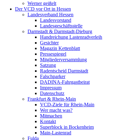
Werner geißelt
Der VCD vor Ort in Hessen
Landesverband Hessen
Landesvorstand
Landesgeschäftsstelle
Darmstadt & Darmstadt-Dieburg
Handreichung Lastenradverleih
Gesichter
Magazin Kettenblatt
Pressespiegel
Mitgliederversammlung
Satzung
Radentscheid Darmstadt
Falschparker
DADINA-Fahrgastbeirat
Impressum
Datenschutz
Frankfurt & Rhein-Main
VCD-Ziele für Rhein-Main
Wer macht was?
Mitmachen
Kontakt
Superblock in Bockenheim
Main-Lastenrad
Fulda