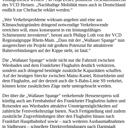
des VCD Hessen. „Nachhaltige Mobilität muss auch in Deutschland
endlich zur Chefsache erklärt werden.“
„Wer Verkehrsprobleme wirksam angehen und eine aus
Klimaschutzgründen dringend notwendige Verkehrswende
erreichen will, muss konsequent in ein leistungsfähiges
Schienennetz investieren“, betont auch Philipp Loth von der VCD
Regionalgruppe Rhein-Main. „Dass mit der „Wallauer Spange“ nun
ausgerechnet ein Projekt mit großem Potenzial für attraktivere
Bahnverbindungen auf der Kippe steht, ist fatal.“
Die „Wallauer Spange“ würde nicht nur die Fahrzeit zwischen
Wiesbaden und dem Frankfurter Flughafen deutlich verkürzen,
sondern auch dringend benötigte zusätzliche Kapazitäten schaffen.
Auf der heutigen Strecke zwischen Mainz-Kastel, Rüsselsheim und
dem Flughafen, auf der derzeit auch die S-Bahn-Linie S9 verkehrt,
können keine zusätzlichen Züge mehr untergebracht werden.
Der über die „Wallauer Spange“ verkehrende Hessenexpress soll
künftig auch am Fernbahnhof des Frankfurter Flughafens halten und
Reisenden aus Wiesbaden attraktive Umsteigemöglichkeiten auf
zahlreiche Fernverkehrszüge bieten. Nach Fertigstellung sind zudem
zusätzliche Zugverbindungen über den Flughafen hinaus nach
Frankfurt Hauptbahnhof sowie – nach weiteren Ausbaumaßnahmen
in Südhessen – schnellere Direktverbindungen nach Darmstadt