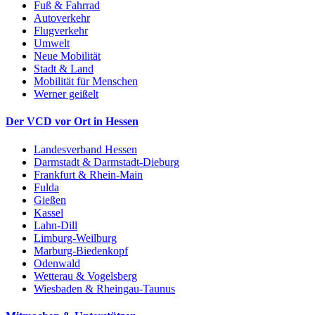
Fuß & Fahrrad
Autoverkehr
Flugverkehr
Umwelt
Neue Mobilität
Stadt & Land
Mobilität für Menschen
Werner geißelt
Der VCD vor Ort in Hessen
Landesverband Hessen
Darmstadt & Darmstadt-Dieburg
Frankfurt & Rhein-Main
Fulda
Gießen
Kassel
Lahn-Dill
Limburg-Weilburg
Marburg-Biedenkopf
Odenwald
Wetterau & Vogelsberg
Wiesbaden & Rheingau-Taunus