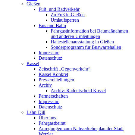
Gießen
Fuß- und Radverkehr
Zu Fuß in Gießen
Umlaufsperren
Bus und Bahn
Fahrgastinformation bei Baumaßnahmen
und anderen Umleitungen
Haltestellenausstattung in Gießen
Sonderprogramm für Buswartehallen
Impressum
Datenschutz
Kassel
Zeitschrift „Gegenverkehr“
Kassel Konkret
Pressemitteilungen
Archiv
Archiv: Radentscheid Kassel
Partnerschaften
Impressum
Datenschutz
Lahn-Dill
Über uns
Fahrgastbeirat
Anregungen zum Nahverkehrsplan der Stadt
Wetzlar