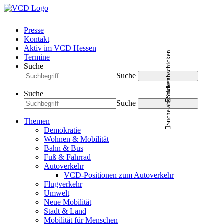
Presse
Kontakt
Aktiv im VCD Hessen
Suche abschicken
Termine
Suche
Suche
Suche abschicken
Suche
Suche
Themen
Demokratie
Wohnen & Mobilität
Bahn & Bus
Fuß & Fahrrad
Autoverkehr
VCD-Positionen zum Autoverkehr
Flugverkehr
Umwelt
Neue Mobilität
Stadt & Land
Mobilität für Menschen