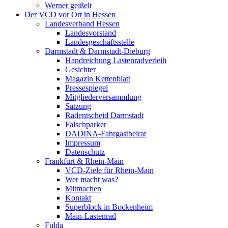
Werner geißelt
Der VCD vor Ort in Hessen
Landesverband Hessen
Landesvorstand
Landesgeschäftsstelle
Darmstadt & Darmstadt-Dieburg
Handreichung Lastenradverleih
Gesichter
Magazin Kettenblatt
Pressespiegel
Mitgliederversammlung
Satzung
Radentscheid Darmstadt
Falschparker
DADINA-Fahrgastbeirat
Impressum
Datenschutz
Frankfurt & Rhein-Main
VCD-Ziele für Rhein-Main
Wer macht was?
Mitmachen
Kontakt
Superblock in Bockenheim
Main-Lastenrad
Fulda