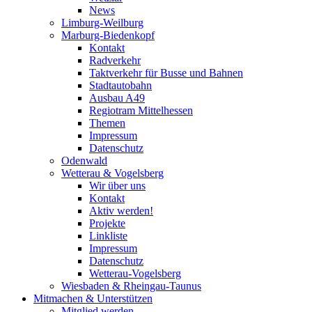
News
Limburg-Weilburg
Marburg-Biedenkopf
Kontakt
Radverkehr
Taktverkehr für Busse und Bahnen
Stadtautobahn
Ausbau A49
Regiotram Mittelhessen
Themen
Impressum
Datenschutz
Odenwald
Wetterau & Vogelsberg
Wir über uns
Kontakt
Aktiv werden!
Projekte
Linkliste
Impressum
Datenschutz
Wetterau-Vogelsberg
Wiesbaden & Rheingau-Taunus
Mitmachen & Unterstützen
Mitglied werden