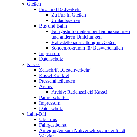
Gießen
Fuß- und Radverkehr
Zu Fuß in Gießen
Umlaufsperren
Bus und Bahn
Fahrgastinformation bei Baumaßnahmen
und anderen Umleitungen
Haltestellenausstattung in Gießen
Sonderprogramm für Buswartehallen
Impressum
Datenschutz
Kassel
Zeitschrift „Gegenverkehr“
Kassel Konkret
Pressemitteilungen
Archiv
Archiv: Radentscheid Kassel
Partnerschaften
Impressum
Datenschutz
Lahn-Dill
Über uns
Fahrgastbeirat
Anregungen zum Nahverkehrsplan der Stadt
Wetzlar