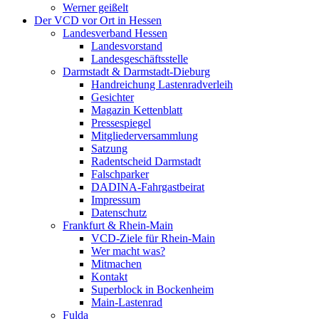
Werner geißelt
Der VCD vor Ort in Hessen
Landesverband Hessen
Landesvorstand
Landesgeschäftsstelle
Darmstadt & Darmstadt-Dieburg
Handreichung Lastenradverleih
Gesichter
Magazin Kettenblatt
Pressespiegel
Mitgliederversammlung
Satzung
Radentscheid Darmstadt
Falschparker
DADINA-Fahrgastbeirat
Impressum
Datenschutz
Frankfurt & Rhein-Main
VCD-Ziele für Rhein-Main
Wer macht was?
Mitmachen
Kontakt
Superblock in Bockenheim
Main-Lastenrad
Fulda