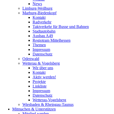
News
Limburg-Weilburg
Marburg-Biedenkopf
Kontakt
Radverkehr
Taktverkehr für Busse und Bahnen
Stadtautobahn
Ausbau A49
Regiotram Mittelhessen
Themen
Impressum
Datenschutz
Odenwald
Wetterau & Vogelsberg
Wir über uns
Kontakt
Aktiv werden!
Projekte
Linkliste
Impressum
Datenschutz
Wetterau-Vogelsberg
Wiesbaden & Rheingau-Taunus
Mitmachen & Unterstützen
Mitglied werden