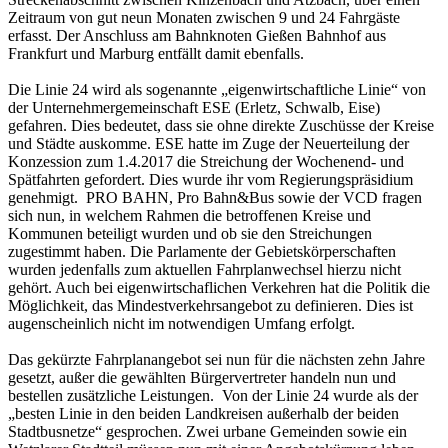
Zeitraum von gut neun Monaten zwischen 9 und 24 Fahrgäste
erfasst. Der Anschluss am Bahnknoten Gießen Bahnhof aus
Frankfurt und Marburg entfällt damit ebenfalls.
Die Linie 24 wird als sogenannte „eigenwirtschaftliche Linie“ von
der Unternehmergemeinschaft ESE (Erletz, Schwalb, Eise)
gefahren. Dies bedeutet, dass sie ohne direkte Zuschüsse der Kreise
und Städte auskomme. ESE hatte im Zuge der Neuerteilung der
Konzession zum 1.4.2017 die Streichung der Wochenend- und
Spätfahrten gefordert. Dies wurde ihr vom Regierungspräsidium
genehmigt. PRO BAHN, Pro Bahn&Bus sowie der VCD fragen
sich nun, in welchem Rahmen die betroffenen Kreise und
Kommunen beteiligt wurden und ob sie den Streichungen
zugestimmt haben. Die Parlamente der Gebietskörperschaften
wurden jedenfalls zum aktuellen Fahrplanwechsel hierzu nicht
gehört. Auch bei eigenwirtschaflichen Verkehren hat die Politik die
Möglichkeit, das Mindestverkehrsangebot zu definieren. Dies ist
augenscheinlich nicht im notwendigen Umfang erfolgt.
Das gekürzte Fahrplanangebot sei nun für die nächsten zehn Jahre
gesetzt, außer die gewählten Bürgervertreter handeln nun und
bestellen zusätzliche Leistungen. Von der Linie 24 wurde als der
„besten Linie in den beiden Landkreisen außerhalb der beiden
Stadtbusnetze“ gesprochen. Zwei urbane Gemeinden sowie ein