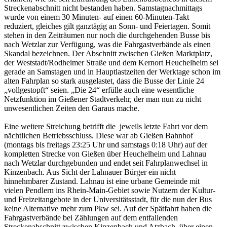
Streckenabschnitt nicht bestanden haben. Samstagnachmittags
wurde von einem 30 Minuten- auf einen 60-Minuten-Takt
reduziert, gleiches gilt ganztägig an Sonn- und Feiertagen. Somit
stehen in den Zeiträumen nur noch die durchgehenden Busse bis
nach Wetzlar zur Verfügung, was die Fahrgastverbände als einen
Skandal bezeichnen. Der Abschnitt zwischen Gießen Marktplatz,
der Weststadt/Rodheimer Straße und dem Kernort Heuchelheim sei
gerade an Samstagen und in Hauptlastzeiten der Werktage schon im
alten Fahrplan so stark ausgelastet, dass die Busse der Linie 24
„vollgestopft“ seien. „Die 24“ erfülle auch eine wesentliche
Netzfunktion im Gießener Stadtverkehr, der man nun zu nicht
unwesentlichen Zeiten den Garaus mache.
Eine weitere Streichung betrifft die jeweils letzte Fahrt vor dem
nächtlichen Betriebsschluss. Diese war ab Gießen Bahnhof
(montags bis freitags 23:25 Uhr und samstags 0:18 Uhr) auf der
kompletten Strecke von Gießen über Heuchelheim und Lahnau
nach Wetzlar durchgebunden und endet seit Fahrplanwechsel in
Kinzenbach. Aus Sicht der Lahnauer Bürger ein nicht
hinnehmbarer Zustand. Lahnau ist eine urbane Gemeinde mit
vielen Pendlern ins Rhein-Main-Gebiet sowie Nutzern der Kultur-
und Freizeitangebote in der Universitätsstadt, für die nun der Bus
keine Alternative mehr zum Pkw sei. Auf der Spätfahrt haben die
Fahrgastverbände bei Zählungen auf dem entfallenden
Streckenabschnitt zwischen Kinzenbach und Atzbach, über einen