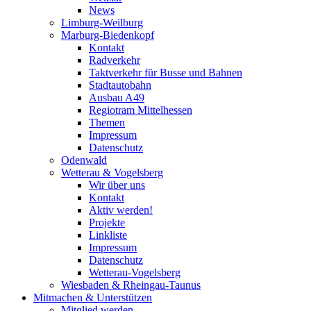
News
Limburg-Weilburg
Marburg-Biedenkopf
Kontakt
Radverkehr
Taktverkehr für Busse und Bahnen
Stadtautobahn
Ausbau A49
Regiotram Mittelhessen
Themen
Impressum
Datenschutz
Odenwald
Wetterau & Vogelsberg
Wir über uns
Kontakt
Aktiv werden!
Projekte
Linkliste
Impressum
Datenschutz
Wetterau-Vogelsberg
Wiesbaden & Rheingau-Taunus
Mitmachen & Unterstützen
Mitglied werden