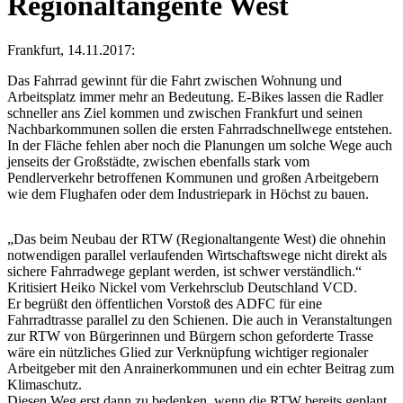
Regionaltangente West
Frankfurt, 14.11.2017:
Das Fahrrad gewinnt für die Fahrt zwischen Wohnung und
Arbeitsplatz immer mehr an Bedeutung. E-Bikes lassen die Radler
schneller ans Ziel kommen und zwischen Frankfurt und seinen
Nachbarkommunen sollen die ersten Fahrradschnellwege entstehen.
In der Fläche fehlen aber noch die Planungen um solche Wege auch
jenseits der Großstädte, zwischen ebenfalls stark vom
Pendlerverkehr betroffenen Kommunen und großen Arbeitgebern
wie dem Flughafen oder dem Industriepark in Höchst zu bauen.
„Das beim Neubau der RTW (Regionaltangente West) die ohnehin
notwendigen parallel verlaufenden Wirtschaftswege nicht direkt als
sichere Fahrradwege geplant werden, ist schwer verständlich.“
Kritisiert Heiko Nickel vom Verkehrsclub Deutschland VCD.
Er begrüßt den öffentlichen Vorstoß des ADFC für eine
Fahrradtrasse parallel zu den Schienen. Die auch in Veranstaltungen
zur RTW von Bürgerinnen und Bürgern schon geforderte Trasse
wäre ein nützliches Glied zur Verknüpfung wichtiger regionaler
Arbeitgeber mit den Anrainerkommunen und ein echter Beitrag zum
Klimaschutz.
Diesen Weg erst dann zu bedenken, wenn die RTW bereits geplant