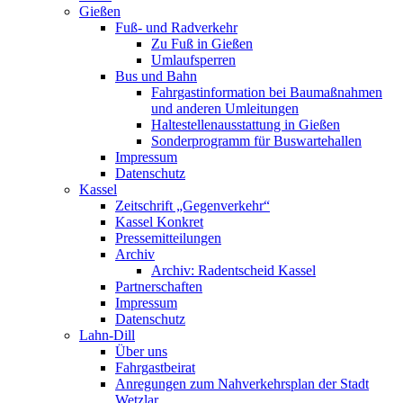
Gießen
Fuß- und Radverkehr
Zu Fuß in Gießen
Umlaufsperren
Bus und Bahn
Fahrgastinformation bei Baumaßnahmen
und anderen Umleitungen
Haltestellenausstattung in Gießen
Sonderprogramm für Buswartehallen
Impressum
Datenschutz
Kassel
Zeitschrift „Gegenverkehr“
Kassel Konkret
Pressemitteilungen
Archiv
Archiv: Radentscheid Kassel
Partnerschaften
Impressum
Datenschutz
Lahn-Dill
Über uns
Fahrgastbeirat
Anregungen zum Nahverkehrsplan der Stadt
Wetzlar