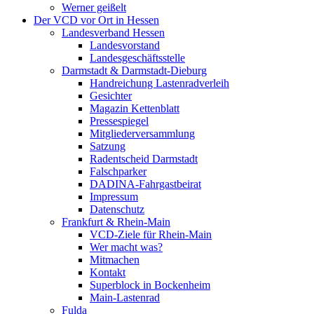
Werner geißelt
Der VCD vor Ort in Hessen
Landesverband Hessen
Landesvorstand
Landesgeschäftsstelle
Darmstadt & Darmstadt-Dieburg
Handreichung Lastenradverleih
Gesichter
Magazin Kettenblatt
Pressespiegel
Mitgliederversammlung
Satzung
Radentscheid Darmstadt
Falschparker
DADINA-Fahrgastbeirat
Impressum
Datenschutz
Frankfurt & Rhein-Main
VCD-Ziele für Rhein-Main
Wer macht was?
Mitmachen
Kontakt
Superblock in Bockenheim
Main-Lastenrad
Fulda