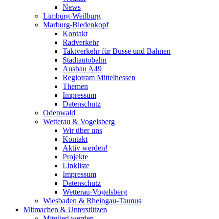
News
Limburg-Weilburg
Marburg-Biedenkopf
Kontakt
Radverkehr
Taktverkehr für Busse und Bahnen
Stadtautobahn
Ausbau A49
Regiotram Mittelhessen
Themen
Impressum
Datenschutz
Odenwald
Wetterau & Vogelsberg
Wir über uns
Kontakt
Aktiv werden!
Projekte
Linkliste
Impressum
Datenschutz
Wetterau-Vogelsberg
Wiesbaden & Rheingau-Taunus
Mitmachen & Unterstützen
Mitglied werden