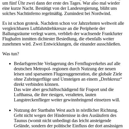
um fünf Uhr zwei dann der erste des Tages. War also mal wieder
eine kurze Nacht. Bestätigt von der Landesregierung, blüht uns
solches Nachtinferno regelmäßig. Zumindest bei Nordwind.
Es ist schon grotesk. Nachdem schon vor Jahrzehnten weltweit alle
vergleichbaren Luftfahrtdrehkreuze an die Peripherie der
Ballungsräume verlegt waren, verblieb der wachsende Frankfurter
Flughafen inmitten dichtester Besiedlung, die ebenfalls weiter
zunehmen wird. Zwei Entwicklungen, die einander ausschließen.
Was tun?
Bedarfsgerechte Verlagerung des Fernflugverkehrs auf alle
deutschen Metropol- regionen durch Nutzung der neuen
leisen und sparsamen Flugzeuggeneration, die globale Ziele
ohne Zubringerflüge und Umsteigen an einem „Drehkreuz“
direkt verbinden können.
Das wäre aber geschäftsschädigend für Fraport und die
Lufthansa, die ihre riesigen, veralteten, lauten
Langstreckenflieger weiter gewinnbringend einsetzen will.
Nutzung der Startbahn West auch in nördlicher Richtung.
Geht nicht wegen der Hindernisse in den Ausläufern des
Taunus (womit nicht unbedingt das leicht ansteigende
Gelände, sondern der politische Einfluss der dort ansässigen