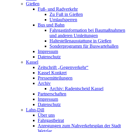
Gießen
Fuß- und Radverkehr
Zu Fuß in Gießen
Umlaufsperren
Bus und Bahn
Fahrgastinformation bei Baumaßnahmen
und anderen Umleitungen
Haltestellenausstattung in Gießen
Sonderprogramm für Buswartehallen
Impressum
Datenschutz
Kassel
Zeitschrift „Gegenverkehr“
Kassel Konkret
Pressemitteilungen
Archiv
Archiv: Radentscheid Kassel
Partnerschaften
Impressum
Datenschutz
Lahn-Dill
Über uns
Fahrgastbeirat
Anregungen zum Nahverkehrsplan der Stadt
Wetzlar