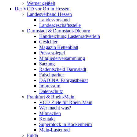
Werner geißelt
Der VCD vor Ort in Hessen
Landesverband Hessen
Landesvorstand
Landesgeschäftsstelle
Darmstadt & Darmstadt-Dieburg
Handreichung Lastenradverleih
Gesichter
Magazin Kettenblatt
Pressespiegel
Mitgliederversammlung
Satzung
Radentscheid Darmstadt
Falschparker
DADINA-Fahrgastbeirat
Impressum
Datenschutz
Frankfurt & Rhein-Main
VCD-Ziele für Rhein-Main
Wer macht was?
Mitmachen
Kontakt
Superblock in Bockenheim
Main-Lastenrad
Fulda