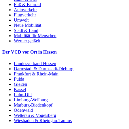
Fuß & Fahrrad
Autoverkehr
Flugverkehr
Umwelt
Neue Mobilität
Stadt & Land
Mobilität für Menschen
Werner geißelt
Der VCD vor Ort in Hessen
Landesverband Hessen
Darmstadt & Darmstadt-Dieburg
Frankfurt & Rhein-Main
Fulda
Gießen
Kassel
Lahn-Dill
Limburg-Weilburg
Marburg-Biedenkopf
Odenwald
Wetterau & Vogelsberg
Wiesbaden & Rheingau-Taunus