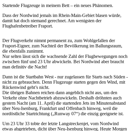
Startende Flugzeuge in meinem Bett – ein neues Phänomen.
Dass der Nordwind jemals im Rhein-Main-Gebiet blasen würde,
damit hat doch niemand gerechnet. Am wenigsten der
Flughafenbetreiber Fraport.
Der Flugverkehr nimmt permanent zu, zum Wohlgefallen der
Fraport-Eigner, zum Nachteil der Bevölkerung im Ballungsraum,
die ebenfalls zunimmt.
Nur selten lässt sich die wachsende Zahl der Flugbewegungen noch
zwischen fünf und 23 Uhr abwickeln. Bei Nordwind aber braucht
man definitiv die Nacht!
Dann ist die Startbahn West - nur zugelassen für Starts nach Süden -
nicht zu gebrauchen. Denn Flugzeuge starten gegen den Wind, mit
Rückenwind geht’s nicht.
Die übrigen Bahnen reichen dann angeblich nicht aus, um den
Verkehr ohne Nachtbetrieb abzuwickeln. Deshalb dröhnten auch
gestern Nacht (am 11. April) die startenden Jets im Minutenabstand
über Neu-Isenburg, Frankfurt und Offenbach hinweg, weil die
nordöstliche Startrichtung („Runway 07“) die einzig geeignete ist.
Um 23 Uhr 33 tobte der letzte Langstreckenjet, vom Nordwind
etwas abgetrieben, dicht über Neu-Isenburg hinweg. Heute Morgen