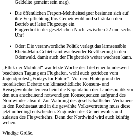
Geldelite gemeint sein mag).
Die öffentlichen Fraport-Mehrheitseigner besinnen sich auf
ihre Verpflichtung fürs Gemeinwohl und schränken den
Betrieb auf leise Flugzeuge ein.
Flugverbot in der gesetzlichen Nacht zwischen 22 und sechs
Uhr!
Oder: Die verantwortliche Politik verlegt das lärmsensible
Rhein-Main-Gebiet samt wachsender Bevölkerung in den
Odenwald, damit auch der Flugbetrieb weiter wachsen kann.
„Ethik der Mobilität“ war letzte Woche der Titel einer bundesweit
beachteten Tagung am Flughafen, wohl auch getrieben vom
Jugendprotest „Fridays for Future“. Vor dem Hintergrund der
moralischen Debatte um klimaschädliche Konsum- und
Reisegewohnheiten erscheint die Kapitulation der Landespolitik vor
den nun anscheinend notwendigen Konsequenzen aufgrund des
Nordwindes absurd. Zur Wahrung des gesellschaftlichen Vertrauens
in den Rechtsstaat und in die gewählte Volksvertretung muss diese
jetzt unbedingt entscheiden. Zugunsten des Gemeinwohls und
zulasten des Flugverkehrs. Denn der Nordwind wird auch künftig
wehen.
Windige Grüße,