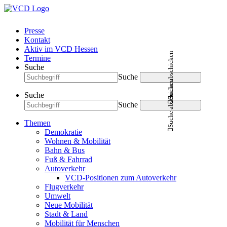
Presse
Kontakt
Aktiv im VCD Hessen
Suche abschicken
Termine
Suche
Suche
Suche abschicken
Suche
Suche
Themen
Demokratie
Wohnen & Mobilität
Bahn & Bus
Fuß & Fahrrad
Autoverkehr
VCD-Positionen zum Autoverkehr
Flugverkehr
Umwelt
Neue Mobilität
Stadt & Land
Mobilität für Menschen