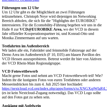
Führungen um 12 Uhr
Um 12 Uhr gibt es die Möglichkeit an zwei Führungen
teilzunehmen. Christoph Neye wird diejenigen im Networking
Bereich abholen, die sich für die "Highlights der EUROBIKE"
interessieren. Für die Ecomobility-Führung begeben wir uns in die
Halle 8 zur
VCD@EUROBIKE Area,
wo der VCD in diesem
Jahr offizieller Kooperationspartner ist, und Konrad-Otto und
Monika Zimmermann auf uns warten.
Testfahrten im Außenbereich
Wir laden alle ein, Fahrräder und feinmobile Fahrzeuge auf der
Demo Area im Außenbereich (F 10, E05) am blauen Pavillon des
VCD Hessen auszuprobieren. Betreut werdet ihr hier von Aktiven
der VCD Rhein-Main Regionalgruppe.
VCD Fotowettbewerb
Macht gerne Fotos und nehmt am VCD Fotowettbewerb teil! Wie?
Indem ihr die lustigsten Fotos von euren Testfahrten oder anderen
Messeeindrücken bis zum 4. Juli 2025 hier hochladet:
https://nextcloud.vcd.org/index.php/apps/forms/s/xcXNGXqjWfa
(es ist kein Nextcloud-Zugang notwendig). Das VCD Logo sollte
auf den Fotos gut zu sehen sein.
Ausklang mit Apfelwein