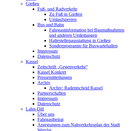
Gießen
Fuß- und Radverkehr
Zu Fuß in Gießen
Umlaufsperren
Bus und Bahn
Fahrgastinformation bei Baumaßnahmen
und anderen Umleitungen
Haltestellenausstattung in Gießen
Sonderprogramm für Buswartehallen
Impressum
Datenschutz
Kassel
Zeitschrift „Gegenverkehr“
Kassel Konkret
Pressemitteilungen
Archiv
Archiv: Radentscheid Kassel
Partnerschaften
Impressum
Datenschutz
Lahn-Dill
Über uns
Fahrgastbeirat
Anregungen zum Nahverkehrsplan der Stadt
Wetzlar