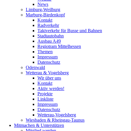
News
Limburg-Weilburg
Marburg-Biedenkopf
Kontakt
Radverkehr
Taktverkehr für Busse und Bahnen
Stadtautobahn
Ausbau A49
Regiotram Mittelhessen
Themen
Impressum
Datenschutz
Odenwald
Wetterau & Vogelsberg
Wir über uns
Kontakt
Aktiv werden!
Projekte
Linkliste
Impressum
Datenschutz
Wetterau-Vogelsberg
Wiesbaden & Rheingau-Taunus
Mitmachen & Unterstützen
Mitglied werden