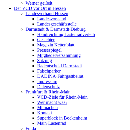
Werner geißelt
Der VCD vor Ort in Hessen
Landesverband Hessen
Landesvorstand
Landesgeschäftsstelle
Darmstadt & Darmstadt-Dieburg
Handreichung Lastenradverleih
Gesichter
Magazin Kettenblatt
Pressespiegel
Mitgliederversammlung
Satzung
Radentscheid Darmstadt
Falschparker
DADINA-Fahrgastbeirat
Impressum
Datenschutz
Frankfurt & Rhein-Main
VCD-Ziele für Rhein-Main
Wer macht was?
Mitmachen
Kontakt
Superblock in Bockenheim
Main-Lastenrad
Fulda