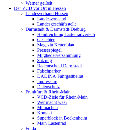
Werner geißelt
Der VCD vor Ort in Hessen
Landesverband Hessen
Landesvorstand
Landesgeschäftsstelle
Darmstadt & Darmstadt-Dieburg
Handreichung Lastenradverleih
Gesichter
Magazin Kettenblatt
Pressespiegel
Mitgliederversammlung
Satzung
Radentscheid Darmstadt
Falschparker
DADINA-Fahrgastbeirat
Impressum
Datenschutz
Frankfurt & Rhein-Main
VCD-Ziele für Rhein-Main
Wer macht was?
Mitmachen
Kontakt
Superblock in Bockenheim
Main-Lastenrad
Fulda