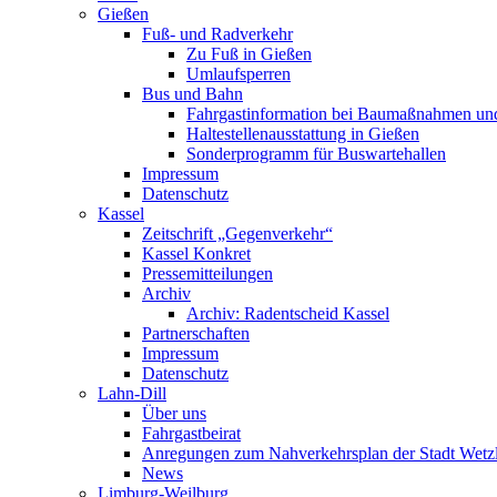
Gießen
Fuß- und Radverkehr
Zu Fuß in Gießen
Umlaufsperren
Bus und Bahn
Fahrgastinformation bei Baumaßnahmen un
Haltestellenausstattung in Gießen
Sonderprogramm für Buswartehallen
Impressum
Datenschutz
Kassel
Zeitschrift „Gegenverkehr“
Kassel Konkret
Pressemitteilungen
Archiv
Archiv: Radentscheid Kassel
Partnerschaften
Impressum
Datenschutz
Lahn-Dill
Über uns
Fahrgastbeirat
Anregungen zum Nahverkehrsplan der Stadt Wetz
News
Limburg-Weilburg