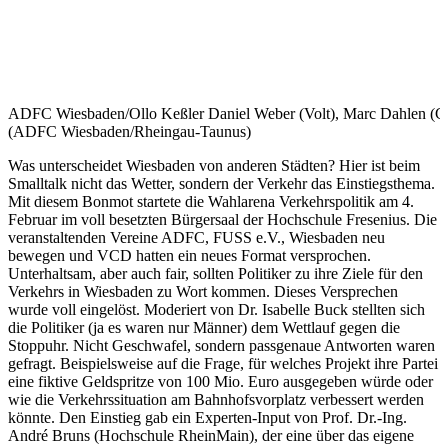
ADFC Wiesbaden/Ollo Keßler
Daniel Weber (Volt), Marc Dahlen (CD
(ADFC Wiesbaden/Rheingau-Taunus)
Was unterscheidet Wiesbaden von anderen Städten? Hier ist beim
Smalltalk nicht das Wetter, sondern der Verkehr das Einstiegsthema.
Mit diesem Bonmot startete die Wahlarena Verkehrspolitik am 4.
Februar im voll besetzten Bürgersaal der Hochschule Fresenius. Die
veranstaltenden Vereine ADFC, FUSS e.V., Wiesbaden neu
bewegen und VCD hatten ein neues Format versprochen.
Unterhaltsam, aber auch fair, sollten Politiker zu ihre Ziele für den
Verkehrs in Wiesbaden zu Wort kommen. Dieses Versprechen
wurde voll eingelöst. Moderiert von Dr. Isabelle Buck stellten sich
die Politiker (ja es waren nur Männer) dem Wettlauf gegen die
Stoppuhr. Nicht Geschwafel, sondern passgenaue Antworten waren
gefragt. Beispielsweise auf die Frage, für welches Projekt ihre Partei
eine fiktive Geldspritze von 100 Mio. Euro ausgegeben würde oder
wie die Verkehrssituation am Bahnhofsvorplatz verbessert werden
könnte. Den Einstieg gab ein Experten-Input von Prof. Dr.-Ing.
André Bruns (Hochschule RheinMain), der eine über das eigene