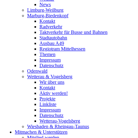
News
Limburg-Weilburg
Marburg-Biedenkopf
Kontakt
Radverkehr
Taktverkehr für Busse und Bahnen
Stadtautobahn
Ausbau A49
Regiotram Mittelhessen
Themen
Impressum
Datenschutz
Odenwald
Wetterau & Vogelsberg
Wir über uns
Kontakt
Aktiv werden!
Projekte
Linkliste
Impressum
Datenschutz
Wetterau-Vogelsberg
Wiesbaden & Rheingau-Taunus
Mitmachen & Unterstützen
Mitglied werden