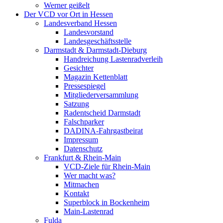
Werner geißelt
Der VCD vor Ort in Hessen
Landesverband Hessen
Landesvorstand
Landesgeschäftsstelle
Darmstadt & Darmstadt-Dieburg
Handreichung Lastenradverleih
Gesichter
Magazin Kettenblatt
Pressespiegel
Mitgliederversammlung
Satzung
Radentscheid Darmstadt
Falschparker
DADINA-Fahrgastbeirat
Impressum
Datenschutz
Frankfurt & Rhein-Main
VCD-Ziele für Rhein-Main
Wer macht was?
Mitmachen
Kontakt
Superblock in Bockenheim
Main-Lastenrad
Fulda