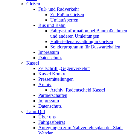
Gießen
Fuß- und Radverkehr
Zu Fuß in Gießen
Umlaufsperren
Bus und Bahn
Fahrgastinformation bei Baumaßnahmen
und anderen Umleitungen
Haltestellenausstattung in Gießen
Sonderprogramm für Buswartehallen
Impressum
Datenschutz
Kassel
Zeitschrift „Gegenverkehr“
Kassel Konkret
Pressemitteilungen
Archiv
Archiv: Radentscheid Kassel
Partnerschaften
Impressum
Datenschutz
Lahn-Dill
Über uns
Fahrgastbeirat
Anregungen zum Nahverkehrsplan der Stadt
Wetzlar