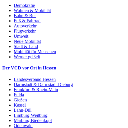
Demokratie
Wohnen & Mobilität
Bahn & Bus
Fuß & Fahrrad
Autoverkehr
Flugverkehr
Umwelt
Neue Mobilität
Stadt & Land
Mobilität für Menschen
Werner geißelt
Der VCD vor Ort in Hessen
Landesverband Hessen
Darmstadt & Darmstadt-Dieburg
Frankfurt & Rhein-Main
Fulda
Gießen
Kassel
Lahn-Dill
Limburg-Weilburg
Marburg-Biedenkopf
Odenwald