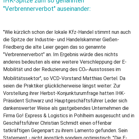
IHK-Spitze zum so genannten
"Verbrennerverbot" auseinander:
"Wie kürzlich schon der lokale Kfz-Handel stimmt nun auch
die Spitze der Industrie- und Handelskammer Gießen-
Friedberg die alte Leier gegen das so genannte
"Verbrennerverbot" an. Im Ergebnis würde dies nichts
anderes bedeuten als eine weitere Verschleppung der E-
Mobilität und der Reduzierung des CO
-Ausstosses im
²
Mobilitätssektor", so VCD-Vorstand Matthias Oertel. Da
seien die Praktiker glücklicherweise längst weiter: Zur
Vorstellung ihrer Herbst-Konjunkturumfrage hatten IHK-
Präsident Schwarz und Hauptgeschäftsführer Leder sich
dankenswerter Weise als gastgebendes Unternehmen die
Firma Go! Express & Logistics in Pohlheim ausgesucht und in
Geschäftsführer Christian Schmidt einen offenbar
tatkräftigen Gegenpart zu ihrem Lamento gefunden. Sein
Statement - nicht ängstlich sondern optimistisch: "Die E-