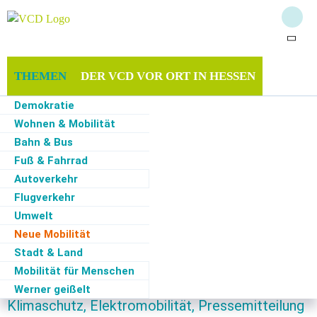
THEMEN
DER VCD VOR ORT IN HESSEN
Demokratie
MITMACHEN & UNTERSTÜTZEN
SERVICE
Wohnen & Mobilität
Bahn & Bus
Fuß & Fahrrad
Autoverkehr
Start
·
Themen
·
Neue Mobilität
·
VCD zum "Verbrenner-Aus": IHK bremst,
Mitgliedsbetriebe sind schon weiter
Flugverkehr
VCD-News zum Thema
Umwelt
Neue Mobilität
Stadt & Land
Mobilität für Menschen
24.11.2025
Gießen, Autoverkehr, Logistik & Güterverkehr,
Werner geißelt
Klimaschutz, Elektromobilität, Pressemitteilung