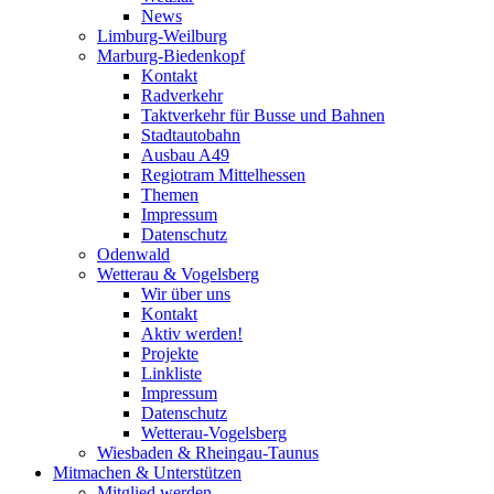
News
Limburg-Weilburg
Marburg-Biedenkopf
Kontakt
Radverkehr
Taktverkehr für Busse und Bahnen
Stadtautobahn
Ausbau A49
Regiotram Mittelhessen
Themen
Impressum
Datenschutz
Odenwald
Wetterau & Vogelsberg
Wir über uns
Kontakt
Aktiv werden!
Projekte
Linkliste
Impressum
Datenschutz
Wetterau-Vogelsberg
Wiesbaden & Rheingau-Taunus
Mitmachen & Unterstützen
Mitglied werden