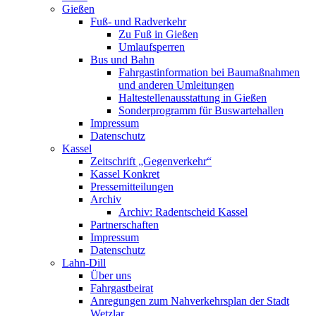
Gießen
Fuß- und Radverkehr
Zu Fuß in Gießen
Umlaufsperren
Bus und Bahn
Fahrgastinformation bei Baumaßnahmen
und anderen Umleitungen
Haltestellenausstattung in Gießen
Sonderprogramm für Buswartehallen
Impressum
Datenschutz
Kassel
Zeitschrift „Gegenverkehr“
Kassel Konkret
Pressemitteilungen
Archiv
Archiv: Radentscheid Kassel
Partnerschaften
Impressum
Datenschutz
Lahn-Dill
Über uns
Fahrgastbeirat
Anregungen zum Nahverkehrsplan der Stadt
Wetzlar