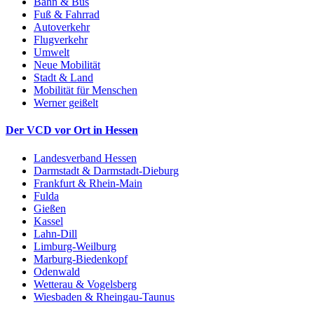
Bahn & Bus
Fuß & Fahrrad
Autoverkehr
Flugverkehr
Umwelt
Neue Mobilität
Stadt & Land
Mobilität für Menschen
Werner geißelt
Der VCD vor Ort in Hessen
Landesverband Hessen
Darmstadt & Darmstadt-Dieburg
Frankfurt & Rhein-Main
Fulda
Gießen
Kassel
Lahn-Dill
Limburg-Weilburg
Marburg-Biedenkopf
Odenwald
Wetterau & Vogelsberg
Wiesbaden & Rheingau-Taunus