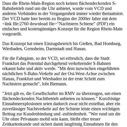
Dass die Rhein-Main-Region noch keinen flächendeckenden S-
Bahnbetrieb rund um die Uhr anbietet, wurde vom VCD und
anderen Verbänden in der Vergangenheit immer wieder thematisiert.
Der VCD hatte hier bereits zu Beginn der 2000er Jahre mit dem
<link file:2760 download file>"Nachtstern Schiene" (PDF) ein
einfaches und kostengünstiges Konzept für die Region Rhein-Main
vorgestellt.
Das Konzept hat einen Einzugsbereich bis Gießen, Bad Homburg,
Wiesbaden, Gernsheim, Darmstadt und Hanau.
Für die Fahrgäste, so der VCD, sei erfreulich, dass die Stadt
Frankfurt das Potential durchgehend verkehrender S-Bahnen
erkannt habe und aktiv werde. "Mit dem inzwischen eingeführten
nächtlichen S-Bahn-Verkehr auf der Ost-West-Achse zwischen
Hanau, Frankfurt und Wiesbaden ist der erste Schritt zum
Nachtstern gemacht", lobt Biemann.
"Jetzt gilt es, die Gesellschafter im RMV zu überzeugen, um einen
flächendeckenden Nachtbetrieb anbieten zu können." Kurzfristige
Einnahmeexplosionen seien dadurch zwar nicht erzielbar, aber ein
zuverlässiger Nachtverkehr auf der Schiene leiste einen wichtigen
Beitrag zur Kundenbindung und -zufriedenheit. "Wer rund um die
Uhr ohne Privatauto mobil sein kann, bleibt eher treuer
Zeitkartenkunde und sichert damit langfristig Einnahmen für den