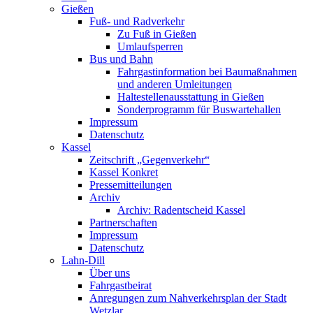
Gießen
Fuß- und Radverkehr
Zu Fuß in Gießen
Umlaufsperren
Bus und Bahn
Fahrgastinformation bei Baumaßnahmen
und anderen Umleitungen
Haltestellenausstattung in Gießen
Sonderprogramm für Buswartehallen
Impressum
Datenschutz
Kassel
Zeitschrift „Gegenverkehr“
Kassel Konkret
Pressemitteilungen
Archiv
Archiv: Radentscheid Kassel
Partnerschaften
Impressum
Datenschutz
Lahn-Dill
Über uns
Fahrgastbeirat
Anregungen zum Nahverkehrsplan der Stadt
Wetzlar