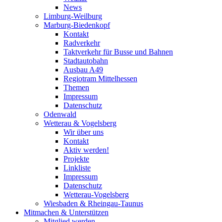
News
Limburg-Weilburg
Marburg-Biedenkopf
Kontakt
Radverkehr
Taktverkehr für Busse und Bahnen
Stadtautobahn
Ausbau A49
Regiotram Mittelhessen
Themen
Impressum
Datenschutz
Odenwald
Wetterau & Vogelsberg
Wir über uns
Kontakt
Aktiv werden!
Projekte
Linkliste
Impressum
Datenschutz
Wetterau-Vogelsberg
Wiesbaden & Rheingau-Taunus
Mitmachen & Unterstützen
Mitglied werden