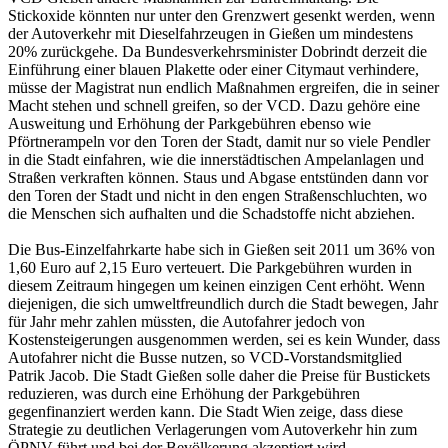
Stickoxide könnten nur unter den Grenzwert gesenkt werden, wenn
der Autoverkehr mit Dieselfahrzeugen in Gießen um mindestens
20% zurückgehe. Da Bundesverkehrsminister Dobrindt derzeit die
Einführung einer blauen Plakette oder einer Citymaut verhindere,
müsse der Magistrat nun endlich Maßnahmen ergreifen, die in seiner
Macht stehen und schnell greifen, so der VCD. Dazu gehöre eine
Ausweitung und Erhöhung der Parkgebühren ebenso wie
Pförtnerampeln vor den Toren der Stadt, damit nur so viele Pendler
in die Stadt einfahren, wie die innerstädtischen Ampelanlagen und
Straßen verkraften können. Staus und Abgase entstünden dann vor
den Toren der Stadt und nicht in den engen Straßenschluchten, wo
die Menschen sich aufhalten und die Schadstoffe nicht abziehen.
Die Bus-Einzelfahrkarte habe sich in Gießen seit 2011 um 36% von
1,60 Euro auf 2,15 Euro verteuert. Die Parkgebühren wurden in
diesem Zeitraum hingegen um keinen einzigen Cent erhöht. Wenn
diejenigen, die sich umweltfreundlich durch die Stadt bewegen, Jahr
für Jahr mehr zahlen müssten, die Autofahrer jedoch von
Kostensteigerungen ausgenommen werden, sei es kein Wunder, dass
Autofahrer nicht die Busse nutzen, so VCD-Vorstandsmitglied
Patrik Jacob. Die Stadt Gießen solle daher die Preise für Bustickets
reduzieren, was durch eine Erhöhung der Parkgebühren
gegenfinanziert werden kann. Die Stadt Wien zeige, dass diese
Strategie zu deutlichen Verlagerungen vom Autoverkehr hin zum
ÖPNV führt und bei der Bevölkerung akzeptiert wird.