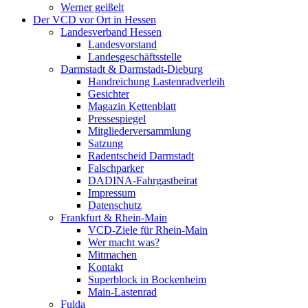
Werner geißelt
Der VCD vor Ort in Hessen
Landesverband Hessen
Landesvorstand
Landesgeschäftsstelle
Darmstadt & Darmstadt-Dieburg
Handreichung Lastenradverleih
Gesichter
Magazin Kettenblatt
Pressespiegel
Mitgliederversammlung
Satzung
Radentscheid Darmstadt
Falschparker
DADINA-Fahrgastbeirat
Impressum
Datenschutz
Frankfurt & Rhein-Main
VCD-Ziele für Rhein-Main
Wer macht was?
Mitmachen
Kontakt
Superblock in Bockenheim
Main-Lastenrad
Fulda