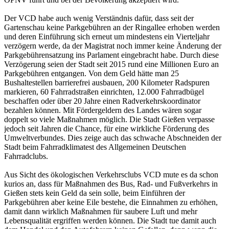
Der VCD habe auch wenig Verständnis dafür, dass seit der
Gartenschau keine Parkgebühren an der Ringallee erhoben werden
und deren Einführung sich erneut um mindestens ein Vierteljahr
verzögern werde, da der Magistrat noch immer keine Änderung der
Parkgebührensatzung ins Parlament eingebracht habe. Durch diese
Verzögerung seien der Stadt seit 2015 rund eine Millionen Euro an
Parkgebühren entgangen. Von dem Geld hätte man 25
Bushaltestellen barrierefrei ausbauen, 200 Kilometer Radspuren
markieren, 60 Fahrradstraßen einrichten, 12.000 Fahrradbügel
beschaffen oder über 20 Jahre einen Radverkehrskoordinator
bezahlen können. Mit Fördergeldern des Landes wären sogar
doppelt so viele Maßnahmen möglich. Die Stadt Gießen verpasse
jedoch seit Jahren die Chance, für eine wirkliche Förderung des
Umweltverbundes. Dies zeige auch das schwache Abschneiden der
Stadt beim Fahrradklimatest des Allgemeinen Deutschen
Fahrradclubs.
Aus Sicht des ökologischen Verkehrsclubs VCD mute es da schon
kurios an, dass für Maßnahmen des Bus, Rad- und Fußverkehrs in
Gießen stets kein Geld da sein solle, beim Einführen der
Parkgebühren aber keine Eile bestehe, die Einnahmen zu erhöhen,
damit dann wirklich Maßnahmen für saubere Luft und mehr
Lebensqualität ergriffen werden können. Die Stadt tue damit auch