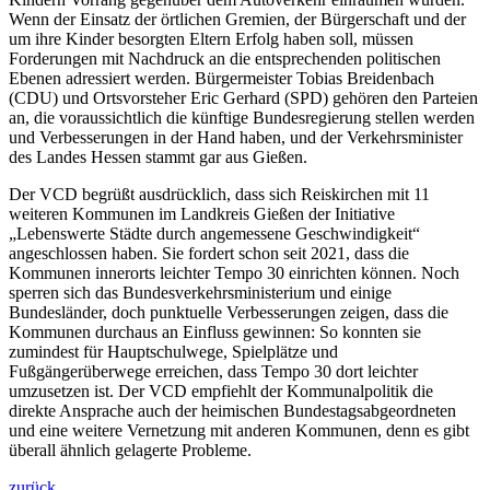
Wenn der Einsatz der örtlichen Gremien, der Bürgerschaft und der
um ihre Kinder besorgten Eltern Erfolg haben soll, müssen
Forderungen mit Nachdruck an die entsprechenden politischen
Ebenen adressiert werden. Bürgermeister Tobias Breidenbach
(CDU) und Ortsvorsteher Eric Gerhard (SPD) gehören den Parteien
an, die voraussichtlich die künftige Bundesregierung stellen werden
und Verbesserungen in der Hand haben, und der Verkehrsminister
des Landes Hessen stammt gar aus Gießen.
Der VCD begrüßt ausdrücklich, dass sich Reiskirchen mit 11
weiteren Kommunen im Landkreis Gießen der Initiative
„Lebenswerte Städte durch angemessene Geschwindigkeit“
angeschlossen haben. Sie fordert schon seit 2021, dass die
Kommunen innerorts leichter Tempo 30 einrichten können. Noch
sperren sich das Bundesverkehrsministerium und einige
Bundesländer, doch punktuelle Verbesserungen zeigen, dass die
Kommunen durchaus an Einfluss gewinnen: So konnten sie
zumindest für Hauptschulwege, Spielplätze und
Fußgängerüberwege erreichen, dass Tempo 30 dort leichter
umzusetzen ist. Der VCD empfiehlt der Kommunalpolitik die
direkte Ansprache auch der heimischen Bundestagsabgeordneten
und eine weitere Vernetzung mit anderen Kommunen, denn es gibt
überall ähnlich gelagerte Probleme.
zurück