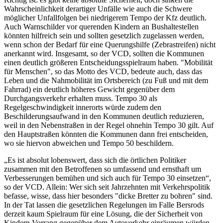
Wahrscheinlichkeit derartiger Unfälle wie auch die Schwere
möglicher Unfallfolgen bei niedrigerem Tempo der Kfz deutlich.
Auch Warnschilder vor querenden Kindern an Bushaltestellen
könnten hilfreich sein und sollten gesetzlich zugelassen werden,
wenn schon der Bedarf für eine Querungshilfe (Zebrastreifen) nicht
anerkannt wird. Insgesamt, so der VCD, sollten die Kommunen
einen deutlich größeren Entscheidungsspielraum haben. "Mobilität
für Menschen", so das Motto des VCD, bedeute auch, dass das
Leben und die Nahmobilität im Ortsbereich (zu Fuß und mit dem
Fahrrad) ein deutlich höheres Gewicht gegenüber dem
Durchgangsverkehr erhalten muss. Tempo 30 als
Regelgeschwindigkeit innerorts würde zudem den
Beschilderungsaufwand in den Kommunen deutlich reduzieren,
weil in den Nebenstraßen in der Regel ohnehin Tempo 30 gilt. Auf
den Hauptstraßen könnten die Kommunen dann frei entscheiden,
wo sie hiervon abweichen und Tempo 50 beschildern.
„Es ist absolut lobenswert, dass sich die örtlichen Politiker
zusammen mit den Betroffenen so umfassend und ernsthaft um
Verbesserungen bemühen und sich auch für Tempo 30 einsetzen“,
so der VCD. Allein: Wer sich seit Jahrzehnten mit Verkehrspolitik
befasse, wisse, dass hier besonders "dicke Bretter zu bohren" sind.
In der Tat lassen die gesetzlichen Regelungen im Falle Bersrods
derzeit kaum Spielraum für eine Lösung, die der Sicherheit von
Kindern Vorrang gegenüber dem Autoverkehr einräumen würden.