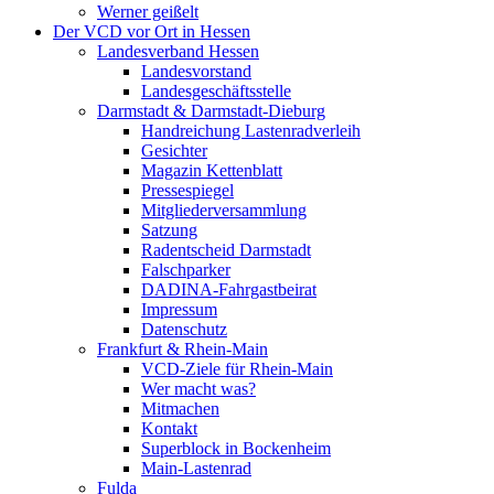
Werner geißelt
Der VCD vor Ort in Hessen
Landesverband Hessen
Landesvorstand
Landesgeschäftsstelle
Darmstadt & Darmstadt-Dieburg
Handreichung Lastenradverleih
Gesichter
Magazin Kettenblatt
Pressespiegel
Mitgliederversammlung
Satzung
Radentscheid Darmstadt
Falschparker
DADINA-Fahrgastbeirat
Impressum
Datenschutz
Frankfurt & Rhein-Main
VCD-Ziele für Rhein-Main
Wer macht was?
Mitmachen
Kontakt
Superblock in Bockenheim
Main-Lastenrad
Fulda