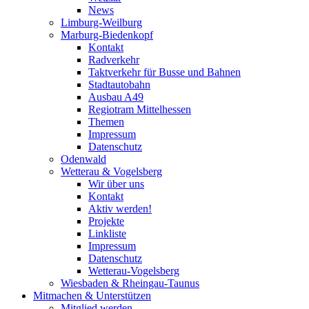
News
Limburg-Weilburg
Marburg-Biedenkopf
Kontakt
Radverkehr
Taktverkehr für Busse und Bahnen
Stadtautobahn
Ausbau A49
Regiotram Mittelhessen
Themen
Impressum
Datenschutz
Odenwald
Wetterau & Vogelsberg
Wir über uns
Kontakt
Aktiv werden!
Projekte
Linkliste
Impressum
Datenschutz
Wetterau-Vogelsberg
Wiesbaden & Rheingau-Taunus
Mitmachen & Unterstützen
Mitglied werden