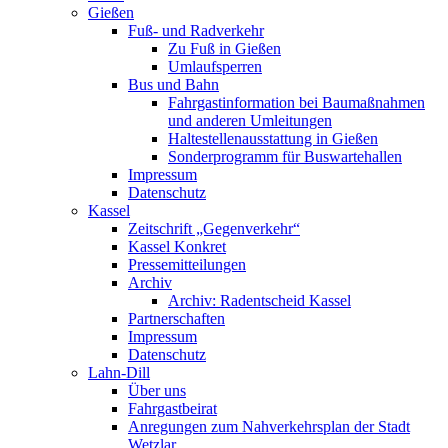
Gießen
Fuß- und Radverkehr
Zu Fuß in Gießen
Umlaufsperren
Bus und Bahn
Fahrgastinformation bei Baumaßnahmen
und anderen Umleitungen
Haltestellenausstattung in Gießen
Sonderprogramm für Buswartehallen
Impressum
Datenschutz
Kassel
Zeitschrift „Gegenverkehr“
Kassel Konkret
Pressemitteilungen
Archiv
Archiv: Radentscheid Kassel
Partnerschaften
Impressum
Datenschutz
Lahn-Dill
Über uns
Fahrgastbeirat
Anregungen zum Nahverkehrsplan der Stadt
Wetzlar