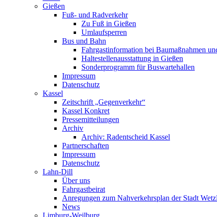
Gießen
Fuß- und Radverkehr
Zu Fuß in Gießen
Umlaufsperren
Bus und Bahn
Fahrgastinformation bei Baumaßnahmen un
Haltestellenausstattung in Gießen
Sonderprogramm für Buswartehallen
Impressum
Datenschutz
Kassel
Zeitschrift „Gegenverkehr“
Kassel Konkret
Pressemitteilungen
Archiv
Archiv: Radentscheid Kassel
Partnerschaften
Impressum
Datenschutz
Lahn-Dill
Über uns
Fahrgastbeirat
Anregungen zum Nahverkehrsplan der Stadt Wetz
News
Limburg-Weilburg