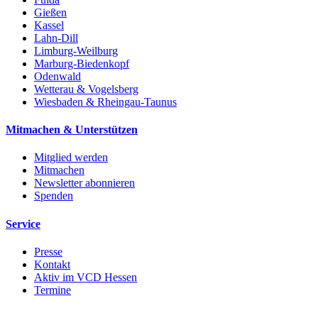
Gießen
Kassel
Lahn-Dill
Limburg-Weilburg
Marburg-Biedenkopf
Odenwald
Wetterau & Vogelsberg
Wiesbaden & Rheingau-Taunus
Mitmachen & Unterstützen
Mitglied werden
Mitmachen
Newsletter abonnieren
Spenden
Service
Presse
Kontakt
Aktiv im VCD Hessen
Termine