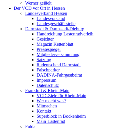
Werner geißelt
Der VCD vor Ort in Hessen
Landesverband Hessen
Landesvorstand
Landesgeschäftsstelle
Darmstadt & Darmstadt-Dieburg
Handreichung Lastenradverleih
Gesichter
Magazin Kettenblatt
Pressespiegel
Mitgliederversammlung
Satzung
Radentscheid Darmstadt
Falschparker
DADINA-Fahrgastbeirat
Impressum
Datenschutz
Frankfurt & Rhein-Main
VCD-Ziele für Rhein-Main
Wer macht was?
Mitmachen
Kontakt
Superblock in Bockenheim
Main-Lastenrad
Fulda