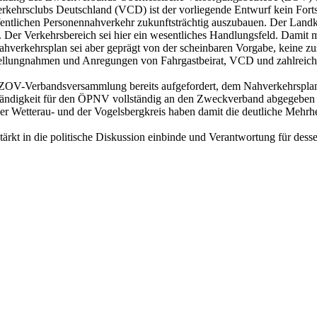
kehrsclubs Deutschland (VCD) ist der vorliegende Entwurf kein Forts
fentlichen Personennahverkehr zukunftsträchtig auszubauen. Der Landk
. Der Verkehrsbereich sei hier ein wesentliches Handlungsfeld. Damit
hverkehrsplan sei aber geprägt von der scheinbaren Vorgabe, keine zu
Stellungnahmen und Anregungen von Fahrgastbeirat, VCD und zahlreic
er ZOV-Verbandsversammlung bereits aufgefordert, dem Nahverkehrspla
tändigkeit für den ÖPNV vollständig an den Zweckverband abgegeben ha
Der Wetterau- und der Vogelsbergkreis haben damit die deutliche Mehr
rkt in die politische Diskussion einbinde und Verantwortung für des