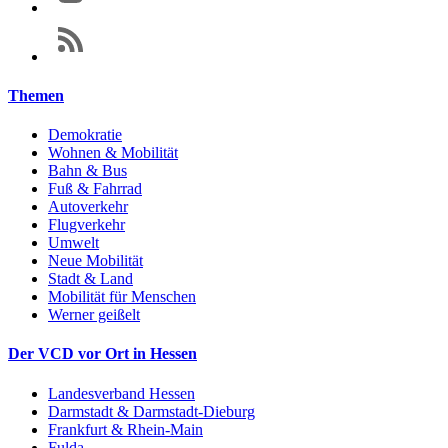
Themen
Demokratie
Wohnen & Mobilität
Bahn & Bus
Fuß & Fahrrad
Autoverkehr
Flugverkehr
Umwelt
Neue Mobilität
Stadt & Land
Mobilität für Menschen
Werner geißelt
Der VCD vor Ort in Hessen
Landesverband Hessen
Darmstadt & Darmstadt-Dieburg
Frankfurt & Rhein-Main
Fulda