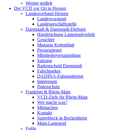
Werner geißelt
Der VCD vor Ort in Hessen
Landesverband Hessen
Landesvorstand
Landesgeschäftsstelle
Darmstadt & Darmstadt-Dieburg
Handreichung Lastenradverleih
Gesichter
Magazin Kettenblatt
Pressespiegel
Mitgliederversammlung
Satzung
Radentscheid Darmstadt
Falschparker
DADINA-Fahrgastbeirat
Impressum
Datenschutz
Frankfurt & Rhein-Main
VCD-Ziele für Rhein-Main
Wer macht was?
Mitmachen
Kontakt
Superblock in Bockenheim
Main-Lastenrad
Fulda