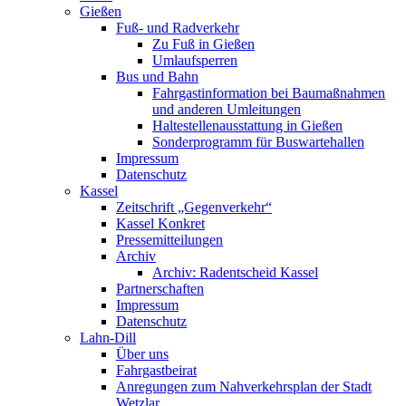
Gießen
Fuß- und Radverkehr
Zu Fuß in Gießen
Umlaufsperren
Bus und Bahn
Fahrgastinformation bei Baumaßnahmen
und anderen Umleitungen
Haltestellenausstattung in Gießen
Sonderprogramm für Buswartehallen
Impressum
Datenschutz
Kassel
Zeitschrift „Gegenverkehr“
Kassel Konkret
Pressemitteilungen
Archiv
Archiv: Radentscheid Kassel
Partnerschaften
Impressum
Datenschutz
Lahn-Dill
Über uns
Fahrgastbeirat
Anregungen zum Nahverkehrsplan der Stadt
Wetzlar