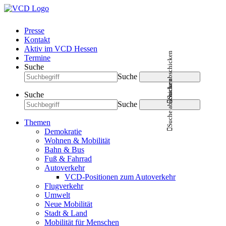
Presse
Kontakt
Aktiv im VCD Hessen
Suche abschicken
Termine
Suche
Suche
Suche abschicken
Suche
Suche
Themen
Demokratie
Wohnen & Mobilität
Bahn & Bus
Fuß & Fahrrad
Autoverkehr
VCD-Positionen zum Autoverkehr
Flugverkehr
Umwelt
Neue Mobilität
Stadt & Land
Mobilität für Menschen