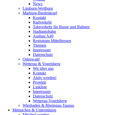
News
Limburg-Weilburg
Marburg-Biedenkopf
Kontakt
Radverkehr
Taktverkehr für Busse und Bahnen
Stadtautobahn
Ausbau A49
Regiotram Mittelhessen
Themen
Impressum
Datenschutz
Odenwald
Wetterau & Vogelsberg
Wir über uns
Kontakt
Aktiv werden!
Projekte
Linkliste
Impressum
Datenschutz
Wetterau-Vogelsberg
Wiesbaden & Rheingau-Taunus
Mitmachen & Unterstützen
Mitglied werden