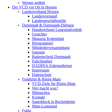
Werner geißelt
Der VCD vor Ort in Hessen
Landesverband Hessen
Landesvorstand
Landesgeschäftsstelle
Darmstadt & Darmstadt-Dieburg
Handreichung Lastenradverleih
Gesichter
Magazin Kettenblatt
Pressespiegel
Mitgliederversammlung
Satzung
Radentscheid Darmstadt
Falschparker
DADINA-Fahrgastbeirat
Impressum
Datenschutz
Frankfurt & Rhein-Main
VCD-Ziele für Rhein-Main
Wer macht was?
Mitmachen
Kontakt
Superblock in Bockenheim
Main-Lastenrad
Fulda