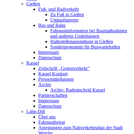
Gießen
Fuß- und Radverkehr
Zu Fuß in Gießen
Umlaufsperren
Bus und Bahn
Fahrgastinformation bei Baumaßnahmen
und anderen Umleitungen
Haltestellenausstattung in Gießen
Sonderprogramm für Buswartehallen
Impressum
Datenschutz
Kassel
Zeitschrift „Gegenverkehr“
Kassel Konkret
Pressemitteilungen
Archiv
Archiv: Radentscheid Kassel
Partnerschaften
Impressum
Datenschutz
Lahn-Dill
Über uns
Fahrgastbeirat
Anregungen zum Nahverkehrsplan der Stadt
Wetzlar