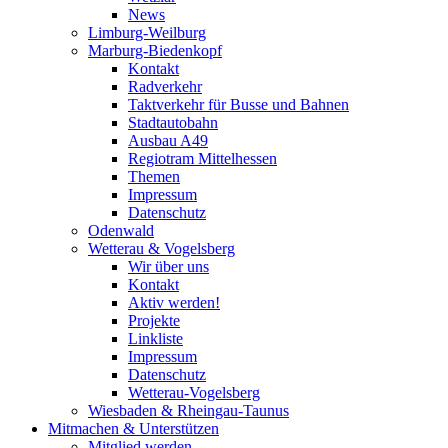
News
Limburg-Weilburg
Marburg-Biedenkopf
Kontakt
Radverkehr
Taktverkehr für Busse und Bahnen
Stadtautobahn
Ausbau A49
Regiotram Mittelhessen
Themen
Impressum
Datenschutz
Odenwald
Wetterau & Vogelsberg
Wir über uns
Kontakt
Aktiv werden!
Projekte
Linkliste
Impressum
Datenschutz
Wetterau-Vogelsberg
Wiesbaden & Rheingau-Taunus
Mitmachen & Unterstützen
Mitglied werden