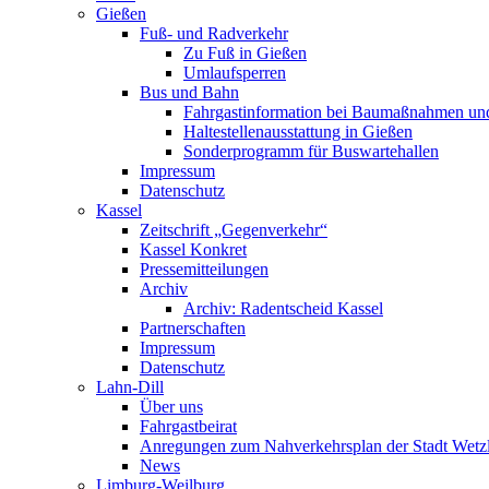
Gießen
Fuß- und Radverkehr
Zu Fuß in Gießen
Umlaufsperren
Bus und Bahn
Fahrgastinformation bei Baumaßnahmen un
Haltestellenausstattung in Gießen
Sonderprogramm für Buswartehallen
Impressum
Datenschutz
Kassel
Zeitschrift „Gegenverkehr“
Kassel Konkret
Pressemitteilungen
Archiv
Archiv: Radentscheid Kassel
Partnerschaften
Impressum
Datenschutz
Lahn-Dill
Über uns
Fahrgastbeirat
Anregungen zum Nahverkehrsplan der Stadt Wetz
News
Limburg-Weilburg