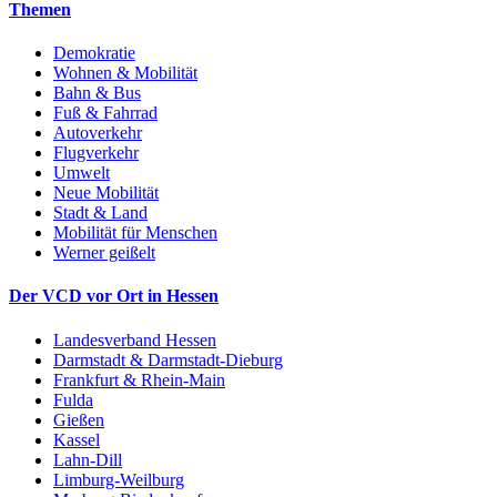
Themen
Demokratie
Wohnen & Mobilität
Bahn & Bus
Fuß & Fahrrad
Autoverkehr
Flugverkehr
Umwelt
Neue Mobilität
Stadt & Land
Mobilität für Menschen
Werner geißelt
Der VCD vor Ort in Hessen
Landesverband Hessen
Darmstadt & Darmstadt-Dieburg
Frankfurt & Rhein-Main
Fulda
Gießen
Kassel
Lahn-Dill
Limburg-Weilburg