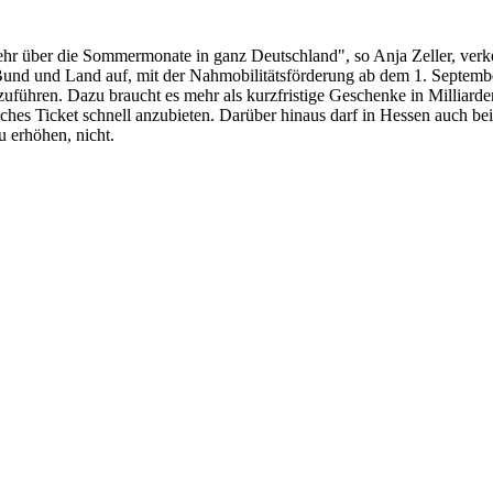
ehr über die Sommermonate in ganz Deutschland", so Anja Zeller, ver
ir Bund und Land auf, mit der Nahmobilitätsförderung ab dem 1. Septem
führen. Dazu braucht es mehr als kurzfristige Geschenke in Milliardenh
hes Ticket schnell anzubieten. Darüber hinaus darf in Hessen auch be
u erhöhen, nicht.