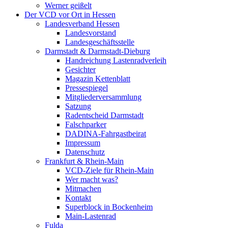
Werner geißelt
Der VCD vor Ort in Hessen
Landesverband Hessen
Landesvorstand
Landesgeschäftsstelle
Darmstadt & Darmstadt-Dieburg
Handreichung Lastenradverleih
Gesichter
Magazin Kettenblatt
Pressespiegel
Mitgliederversammlung
Satzung
Radentscheid Darmstadt
Falschparker
DADINA-Fahrgastbeirat
Impressum
Datenschutz
Frankfurt & Rhein-Main
VCD-Ziele für Rhein-Main
Wer macht was?
Mitmachen
Kontakt
Superblock in Bockenheim
Main-Lastenrad
Fulda