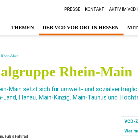
PRESSE
KONTAKT
AKTIV IM VCD
THEMEN
DER VCD VOR ORT IN HESSEN
MIT
& Rhein-Main
algruppe Rhein-Main
n-Main setzt sich für umwelt- und sozialverträglich
-Land, Hanau, Main-Kinzig, Main-Taunus und Hochta
VCD-Zi
Wer m
n, Fuß & Fahrrad