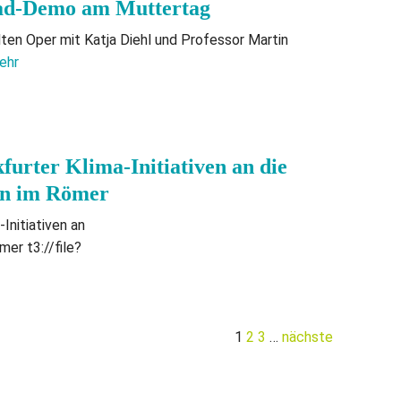
Rad-Demo am Muttertag
ten Oper mit Katja Diehl und Professor Martin
ehr
furter Klima-Initiativen an die
en im Römer
Initiativen an
er t3://file?
1
2
3
…
nächste