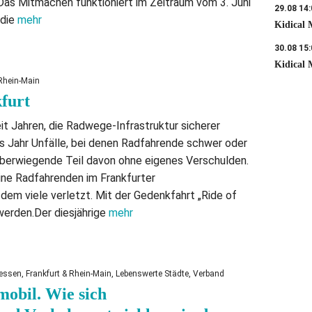
 Das Mitmachen funktioniert im Zeitraum vom 3. Juni
29.08 14
 die
mehr
Kidical
30.08 15
Kidical 
Rhein-Main
kfurt
it Jahren, die Radwege-Infrastruktur sicherer
es Jahr Unfälle, bei denen Radfahrende schwer oder
 überwiegende Teil davon ohne eigenes Verschulden.
ne Radfahrenden im Frankfurter
dem viele verletzt. Mit der Gedenkfahrt „Ride of
werden.Der diesjährige
mehr
ssen, Frankfurt & Rhein-Main, Lebenswerte Städte, Verband
mobil. Wie sich