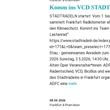
Frankfurt & Rhein-Main
Komm ins VCD STAD
STADTRADELN startet: Vom 1. bis
sammelt Frankfurt Radkilometer al
den Klimaschutz. Kommt ins Team
Lastenrad”:
https://www.stadtradeln.de/index
id=171&L=0&team_preselect=177
Stau - gemeinsames Anradeln zum 
2026 Sonntag, 3.5.2026, 14:30 Uhr, 
Alten Oper Veranstalter*innen: ADF
Radentscheid, VCD, BiciBus und wei
des Stadtradelns in Frankfurt organ
ADFC eine
mehr
08.04.2026
Frankfurt & Rhein-Main