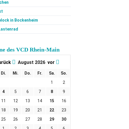
chen
kt
block in Bockenheim
Lastenrad
ne des VCD Rhein-Main
urück
August 2026
vor
Di.
Mi.
Do.
Fr.
Sa.
So.
1
2
4
5
6
7
8
9
11
12
13
14
15
16
18
19
20
21
22
23
25
26
27
28
29
30
1
2
3
4
5
6