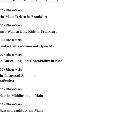
:00
/ Rhein-Main
in-Main Treffen in Frankfurt
:00
/ Rhein-Main
ancy Women Bike Ride in Frankfurt
:00
/ Rhein-Main
Beat – Fahrraddemo mit Open Mic
:00
/ Rhein-Main
e-Aufstellung und Gedenkfahrt in Nied
:00
/ Rhein-Main
n-Lastenrad Stand am
traßenfest
:00
/ Rhein-Main
 Mass in Mühlheim am Main
:00
/ Rhein-Main
Mass in Frankfurt am Main