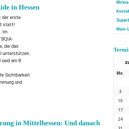
Mitma
ide in Hessen
Konta
 der erste
Super
t statt!
Main-
. Im
TBQIA-
e, die das
Termi
l unterstützen.
 seid am 8.
z
Mo.
hr Sichtbarkeit
timmung und
3
10
17
24
rung in Mittelhessen: Und danach
31