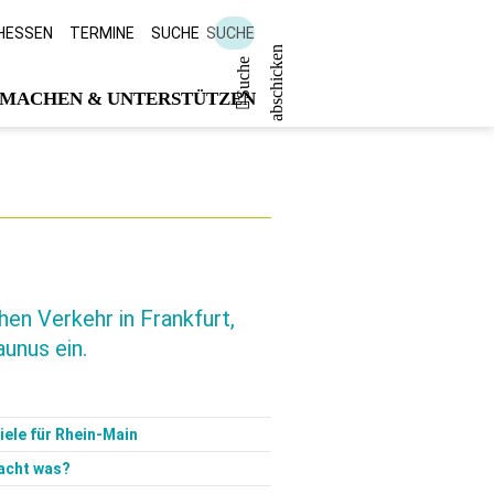
 HESSEN
TERMINE
SUCHE
SUCHE
n
S
u
c
h
e
a
b
s
c
h
i
c
k
e
MACHEN & UNTERSTÜTZEN
en Verkehr in Frankfurt,
unus ein.
ele für Rhein-Main
acht was?