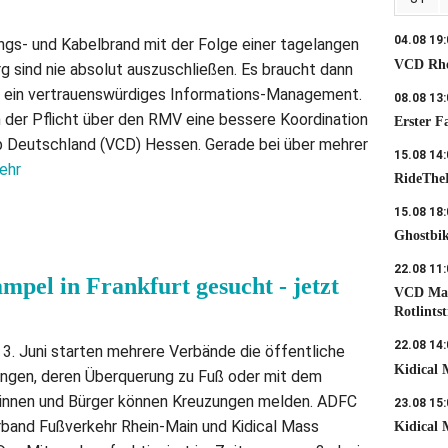
04.08 19
ngs- und Kabelbrand mit der Folge einer tagelangen
VCD Rhe
 sind nie absolut auszuschließen. Es braucht dann
m ein vertrauenswürdiges Informations-Management.
08.08 13
in der Pflicht über den RMV eine bessere Koordination
Erster F
ub Deutschland (VCD) Hessen. Gerade bei über mehrer
15.08 14
ehr
RideThe
15.08 18
Ghostbik
22.08 11
pel in Frankfurt gesucht - jetzt
VCD Mai
Rotlints
22.08 14
3. Juni starten mehrere Verbände die öffentliche
Kidical
ungen, deren Überquerung zu Fuß oder mit dem
rinnen und Bürger können Kreuzungen melden. ADFC
23.08 15
rband Fußverkehr Rhein-Main und Kidical Mass
Kidical 