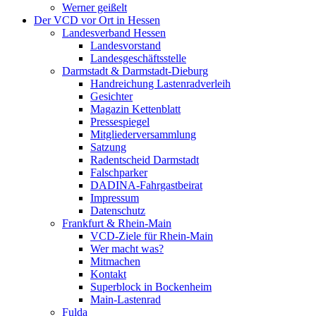
Werner geißelt
Der VCD vor Ort in Hessen
Landesverband Hessen
Landesvorstand
Landesgeschäftsstelle
Darmstadt & Darmstadt-Dieburg
Handreichung Lastenradverleih
Gesichter
Magazin Kettenblatt
Pressespiegel
Mitgliederversammlung
Satzung
Radentscheid Darmstadt
Falschparker
DADINA-Fahrgastbeirat
Impressum
Datenschutz
Frankfurt & Rhein-Main
VCD-Ziele für Rhein-Main
Wer macht was?
Mitmachen
Kontakt
Superblock in Bockenheim
Main-Lastenrad
Fulda