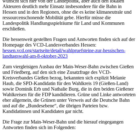
wünscht sich hier von der Landepolitik, aber auch den lokalen
Akteuren deutlich mehr Einsatz insbesondere für die Bahn in
Hessen und in den Regionen, ohne die es keine klimaneutrale und
ressourcenschonende Mobilität gebe. Hierfür müsse die
Landespolitik Handlungsspielräume für Land und Kommunen
erschließen.
Die hessenweit gestellten Fragen und Antworten finden sich auf der
Homepage des VCD-Landesverbandes Hessen:
hessen.vcd.org/startseite/detail/wahlpruefsteine-zur-hessischen-
landtagswahl-am-8-oktober-2023
Zum viergleisigen Ausbau der Main-Weser-Bahn zwischen Gießen
und Friedberg, auf den sich eine Zusatzfrage des VCD-
Kreisverbandes Gießen bezog, bekannten sich explizit Melanie
Haub, die SPD-Kandidatin für den Wahlkreis 19 (Gießen-Land)
sowie Dominik Erb und Nathalie Burg, die in den beiden Gießener
Wahlkreisen für die FDP kandidieren. Grüne und Linke antworteten
eher allgemein, die Grünen unter Verweis auf die Deutsche Bahn
und auf die „Bundesebene“, die übrigen Parteien bzw.
Kandidatinnen und Kandidaten gar nicht.
Die Frage zur Main-Weser-Bahn und die hierauf eingegangen
Antworten finden sich im Folgenden: