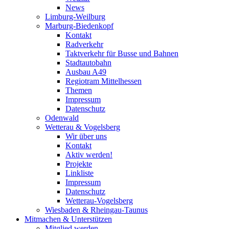
News
Limburg-Weilburg
Marburg-Biedenkopf
Kontakt
Radverkehr
Taktverkehr für Busse und Bahnen
Stadtautobahn
Ausbau A49
Regiotram Mittelhessen
Themen
Impressum
Datenschutz
Odenwald
Wetterau & Vogelsberg
Wir über uns
Kontakt
Aktiv werden!
Projekte
Linkliste
Impressum
Datenschutz
Wetterau-Vogelsberg
Wiesbaden & Rheingau-Taunus
Mitmachen & Unterstützen
Mitglied werden