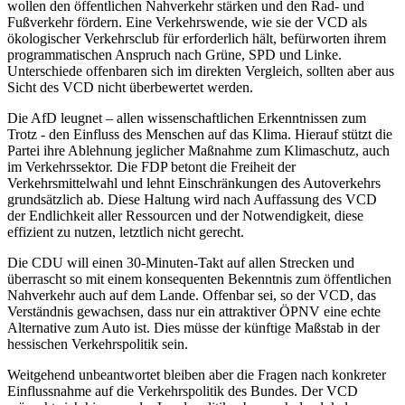
wollen den öffentlichen Nahverkehr stärken und den Rad- und
Fußverkehr fördern. Eine Verkehrswende, wie sie der VCD als
ökologischer Verkehrsclub für erforderlich hält, befürworten ihrem
programmatischen Anspruch nach Grüne, SPD und Linke.
Unterschiede offenbaren sich im direkten Vergleich, sollten aber aus
Sicht des VCD nicht überbewertet werden.
Die AfD leugnet – allen wissenschaftlichen Erkenntnissen zum
Trotz - den Einfluss des Menschen auf das Klima. Hierauf stützt die
Partei ihre Ablehnung jeglicher Maßnahme zum Klimaschutz, auch
im Verkehrssektor. Die FDP betont die Freiheit der
Verkehrsmittelwahl und lehnt Einschränkungen des Autoverkehrs
grundsätzlich ab. Diese Haltung wird nach Auffassung des VCD
der Endlichkeit aller Ressourcen und der Notwendigkeit, diese
effizient zu nutzen, letztlich nicht gerecht.
Die CDU will einen 30-Minuten-Takt auf allen Strecken und
überrascht so mit einem konsequenten Bekenntnis zum öffentlichen
Nahverkehr auch auf dem Lande. Offenbar sei, so der VCD, das
Verständnis gewachsen, dass nur ein attraktiver ÖPNV eine echte
Alternative zum Auto ist. Dies müsse der künftige Maßstab in der
hessischen Verkehrspolitik sein.
Weitgehend unbeantwortet bleiben aber die Fragen nach konkreter
Einflussnahme auf die Verkehrspolitik des Bundes. Der VCD