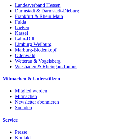
Landesverband Hessen
Darmstadt & Darmstadt-Dieburg
Frankfurt & Rhein-Main
Fulda
Gießen
Kassel
Lahn-Dill
Limburg-Weilburg
Marburg-Biedenkopf
Odenwald
Wetterau & Vogelsberg
Wiesbaden & Rheingau-Taunus
Mitmachen & Unterstützen
Mitglied werden
Mitmachen
Newsletter abonnieren
Spenden
Service
Presse
Kontakt