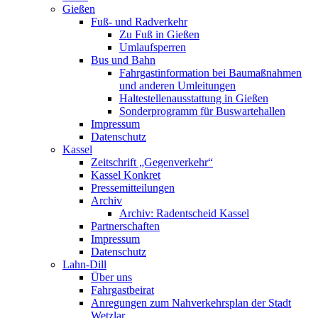
Gießen
Fuß- und Radverkehr
Zu Fuß in Gießen
Umlaufsperren
Bus und Bahn
Fahrgastinformation bei Baumaßnahmen
und anderen Umleitungen
Haltestellenausstattung in Gießen
Sonderprogramm für Buswartehallen
Impressum
Datenschutz
Kassel
Zeitschrift „Gegenverkehr“
Kassel Konkret
Pressemitteilungen
Archiv
Archiv: Radentscheid Kassel
Partnerschaften
Impressum
Datenschutz
Lahn-Dill
Über uns
Fahrgastbeirat
Anregungen zum Nahverkehrsplan der Stadt
Wetzlar