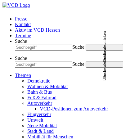
Presse
Kontakt
Aktiv im VCD Hessen
Suche abschicken
Termine
Suche
Suche
Suche abschicken
Suche
Suche
Themen
Demokratie
Wohnen & Mobilität
Bahn & Bus
Fuß & Fahrrad
Autoverkehr
VCD-Positionen zum Autoverkehr
Flugverkehr
Umwelt
Neue Mobilität
Stadt & Land
Mobilität für Menschen