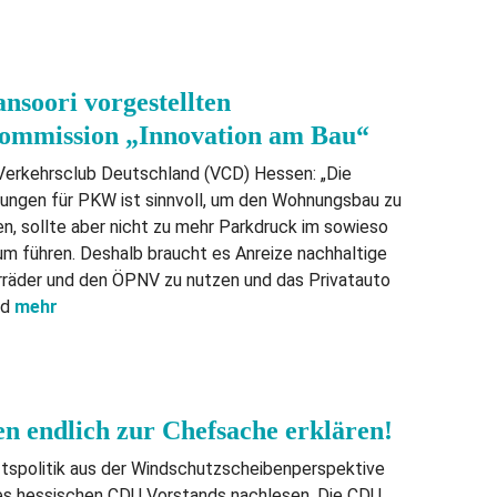
soori vorgestellten
ommission „Innovation am Bau“
 Verkehrsclub Deutschland (VCD) Hessen: „Die
ungen für PKW ist sinnvoll, um den Wohnungsbau zu
n, sollte aber nicht zu mehr Parkdruck im sowieso
m führen. Deshalb braucht es Anreize nachhaltige
hrräder und den ÖPNV zu nutzen und das Privatauto
nd
mehr
 endlich zur Chefsache erklären!
tspolitik aus der Windschutzscheibenperspektive
des hessischen CDU Vorstands nachlesen. Die CDU