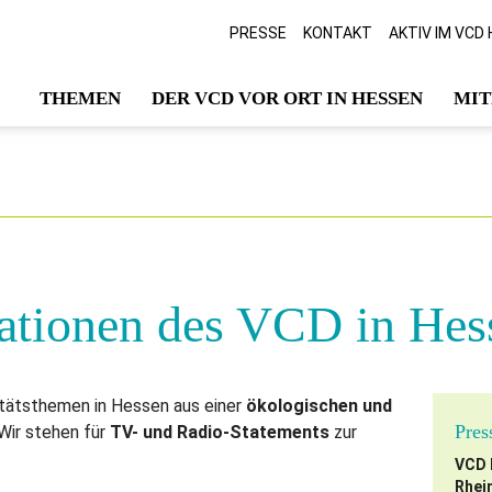
PRESSE
KONTAKT
AKTIV IM VCD
THEMEN
DER VCD VOR ORT IN HESSEN
MIT
ationen des VCD in Hes
itätsthemen in Hessen aus einer
ökologischen und
Pres
 Wir stehen für
TV- und Radio-Statements
zur
VCD 
Rhei