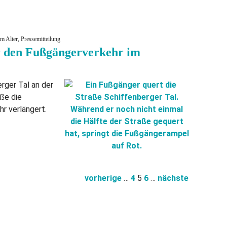
m Alter, Pressemitteilung
r den Fußgängerverkehr im
rger Tal an der
ße die
r verlängert.
vorherige
…
4
5
6
…
nächste