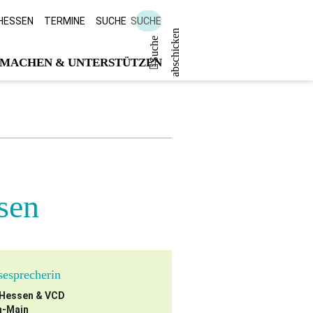
 HESSEN
TERMINE
SUCHE
SUCHE
n
S
u
c
h
e
a
b
s
c
h
i
c
k
e
MACHEN & UNTERSTÜTZEN
sen
sesprecherin
Hessen & VCD
n-Main