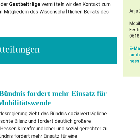
der
Gastbeiträge
vermitteln wir den Kontakt zum
Anja 
 Mitgliedern des Wissenschaftlichen Beirats des
Mobi
Fest
0618
tteilungen
E-Mai
land
hess
Bündnis fordert mehr Einsatz für
 Mobilitätswende
esregierung zieht das Bündnis sozialverträgliche
chte Bilanz und fordert deutlich größere
 Hessen klimafreundlicher und sozial gerechter zu
ündnis fordert mehr Einsatz für eine