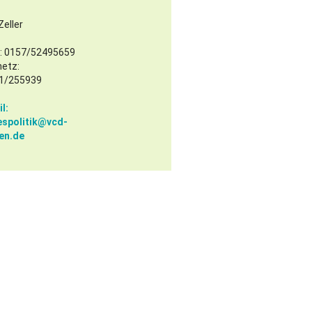
Zeller
l: 0157/52495659
netz:
1/255939
l:
espolitik@
vcd-
en.de