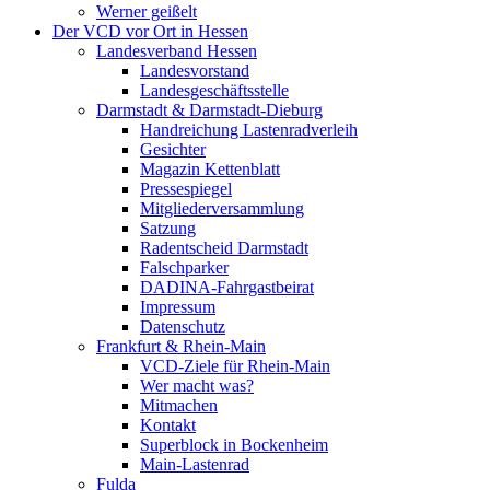
Werner geißelt
Der VCD vor Ort in Hessen
Landesverband Hessen
Landesvorstand
Landesgeschäftsstelle
Darmstadt & Darmstadt-Dieburg
Handreichung Lastenradverleih
Gesichter
Magazin Kettenblatt
Pressespiegel
Mitgliederversammlung
Satzung
Radentscheid Darmstadt
Falschparker
DADINA-Fahrgastbeirat
Impressum
Datenschutz
Frankfurt & Rhein-Main
VCD-Ziele für Rhein-Main
Wer macht was?
Mitmachen
Kontakt
Superblock in Bockenheim
Main-Lastenrad
Fulda