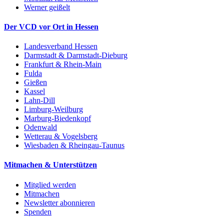
Werner geißelt
Der VCD vor Ort in Hessen
Landesverband Hessen
Darmstadt & Darmstadt-Dieburg
Frankfurt & Rhein-Main
Fulda
Gießen
Kassel
Lahn-Dill
Limburg-Weilburg
Marburg-Biedenkopf
Odenwald
Wetterau & Vogelsberg
Wiesbaden & Rheingau-Taunus
Mitmachen & Unterstützen
Mitglied werden
Mitmachen
Newsletter abonnieren
Spenden