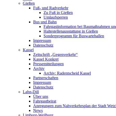
Gießen
Fuß- und Radverkehr
Zu Fuß in Gießen
Umlaufsperren
Bus und Bahn
Fahrgastinformation bei Baumaßnahmen un
Haltestellenausstattung in Gießen
Sonderprogramm für Buswartehallen
Impressum
Datenschutz
Kassel
Zeitschrift „Gegenverkehr“
Kassel Konkret
Pressemitteilungen
Archiv
Archiv: Radentscheid Kassel
Partnerschaften
Impressum
Datenschutz
Lahn-Dill
Über uns
Fahrgastbeirat
Anregungen zum Nahverkehrsplan der Stadt Wetz
News
Limburg-Weilburg