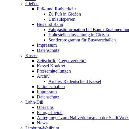
Gießen
Fuß- und Radverkehr
Zu Fuß in Gießen
Umlaufsperren
Bus und Bahn
Fahrgastinformation bei Baumaßnahmen un
Haltestellenausstattung in Gießen
Sonderprogramm für Buswartehallen
Impressum
Datenschutz
Kassel
Zeitschrift „Gegenverkehr“
Kassel Konkret
Pressemitteilungen
Archiv
Archiv: Radentscheid Kassel
Partnerschaften
Impressum
Datenschutz
Lahn-Dill
Über uns
Fahrgastbeirat
Anregungen zum Nahverkehrsplan der Stadt Wetz
News
Limburg-Weilburg