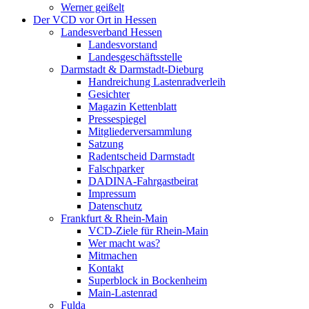
Werner geißelt
Der VCD vor Ort in Hessen
Landesverband Hessen
Landesvorstand
Landesgeschäftsstelle
Darmstadt & Darmstadt-Dieburg
Handreichung Lastenradverleih
Gesichter
Magazin Kettenblatt
Pressespiegel
Mitgliederversammlung
Satzung
Radentscheid Darmstadt
Falschparker
DADINA-Fahrgastbeirat
Impressum
Datenschutz
Frankfurt & Rhein-Main
VCD-Ziele für Rhein-Main
Wer macht was?
Mitmachen
Kontakt
Superblock in Bockenheim
Main-Lastenrad
Fulda