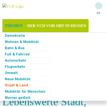
THEMEN
DER VCD VOR ORT IN HESSEN
Demokratie
MITMACHEN & UNTERSTÜTZEN
SERVICE
Wohnen & Mobilität
Bahn & Bus
Fuß & Fahrrad
Autoverkehr
Start
·
Themen
·
Stadt & Land
Flugverkehr
Umwelt
Stadt & Land
Neue Mobilität
Stadt und Land -
Stadt & Land
Mobilität für Menschen
Lebenswerte Stadt,
Werner geißelt