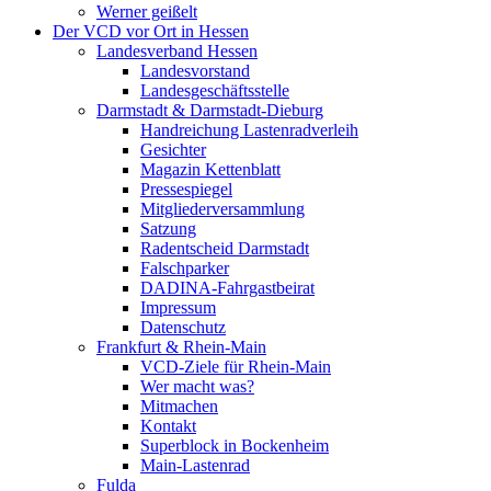
Werner geißelt
Der VCD vor Ort in Hessen
Landesverband Hessen
Landesvorstand
Landesgeschäftsstelle
Darmstadt & Darmstadt-Dieburg
Handreichung Lastenradverleih
Gesichter
Magazin Kettenblatt
Pressespiegel
Mitgliederversammlung
Satzung
Radentscheid Darmstadt
Falschparker
DADINA-Fahrgastbeirat
Impressum
Datenschutz
Frankfurt & Rhein-Main
VCD-Ziele für Rhein-Main
Wer macht was?
Mitmachen
Kontakt
Superblock in Bockenheim
Main-Lastenrad
Fulda