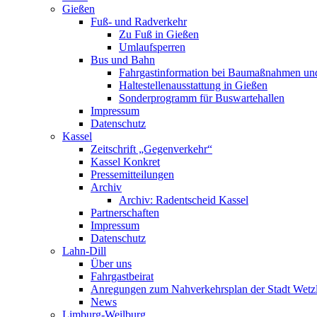
Gießen
Fuß- und Radverkehr
Zu Fuß in Gießen
Umlaufsperren
Bus und Bahn
Fahrgastinformation bei Baumaßnahmen un
Haltestellenausstattung in Gießen
Sonderprogramm für Buswartehallen
Impressum
Datenschutz
Kassel
Zeitschrift „Gegenverkehr“
Kassel Konkret
Pressemitteilungen
Archiv
Archiv: Radentscheid Kassel
Partnerschaften
Impressum
Datenschutz
Lahn-Dill
Über uns
Fahrgastbeirat
Anregungen zum Nahverkehrsplan der Stadt Wetz
News
Limburg-Weilburg