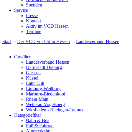
Spenden
Service
Presse
Kontakt
Aktiv im VCD Hessen
Termine
Start
·
Der VCD vor Ort in Hessen
·
Landesverband Hessen
Ortsfilter
Landesverband Hessen
Darmstadt-Dieburg
Giessen
Kassel
Lahn-Dill
Limburg-Weilburg
Marburg-Biedenkopf
Rhein-Main
Wetterau-Vogelsberg
Wiesbaden - Rheingau-Taunus
Kategoriefilter
Bahn & Bus
Fuß & Fahrrad
Autoverkehr