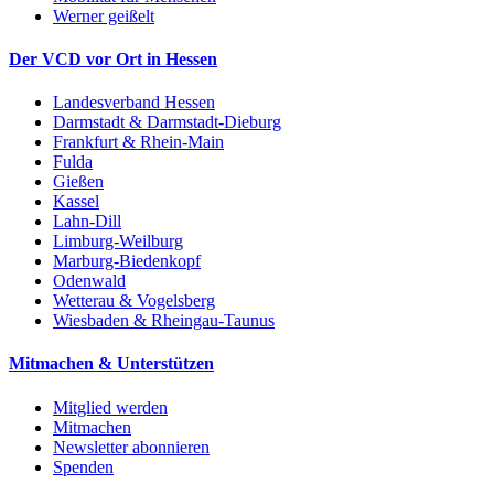
Werner geißelt
Der VCD vor Ort in Hessen
Landesverband Hessen
Darmstadt & Darmstadt-Dieburg
Frankfurt & Rhein-Main
Fulda
Gießen
Kassel
Lahn-Dill
Limburg-Weilburg
Marburg-Biedenkopf
Odenwald
Wetterau & Vogelsberg
Wiesbaden & Rheingau-Taunus
Mitmachen & Unterstützen
Mitglied werden
Mitmachen
Newsletter abonnieren
Spenden