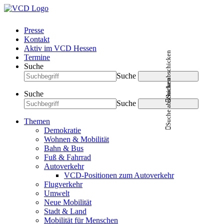
Presse
Kontakt
Aktiv im VCD Hessen
Suche abschicken
Termine
Suche
Suche
Suche abschicken
Suche
Suche
Themen
Demokratie
Wohnen & Mobilität
Bahn & Bus
Fuß & Fahrrad
Autoverkehr
VCD-Positionen zum Autoverkehr
Flugverkehr
Umwelt
Neue Mobilität
Stadt & Land
Mobilität für Menschen