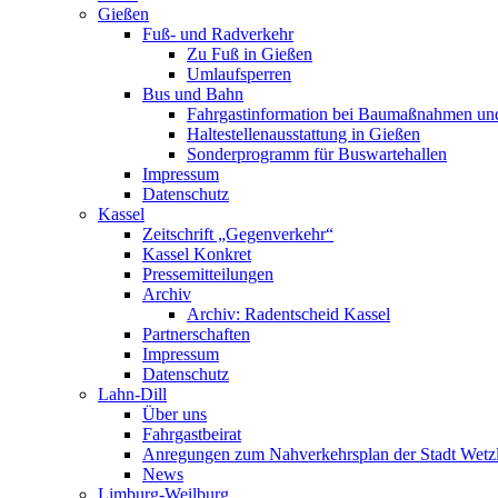
Gießen
Fuß- und Radverkehr
Zu Fuß in Gießen
Umlaufsperren
Bus und Bahn
Fahrgastinformation bei Baumaßnahmen un
Haltestellenausstattung in Gießen
Sonderprogramm für Buswartehallen
Impressum
Datenschutz
Kassel
Zeitschrift „Gegenverkehr“
Kassel Konkret
Pressemitteilungen
Archiv
Archiv: Radentscheid Kassel
Partnerschaften
Impressum
Datenschutz
Lahn-Dill
Über uns
Fahrgastbeirat
Anregungen zum Nahverkehrsplan der Stadt Wetz
News
Limburg-Weilburg