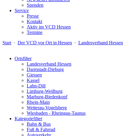
Spenden
Service
Presse
Kontakt
Aktiv im VCD Hessen
Termine
Start
·
Der VCD vor Ort in Hessen
·
Landesverband Hessen
Ortsfilter
Landesverband Hessen
Darmstadt-Dieburg
Giessen
Kassel
Lahn-Dill
Limburg-Weilburg
Marburg-Biedenkopf
Rhein-Main
Wetterau-Vogelsberg
Wiesbaden - Rheingau-Taunus
Kategoriefilter
Bahn & Bus
Fuß & Fahrrad
Autoverkehr