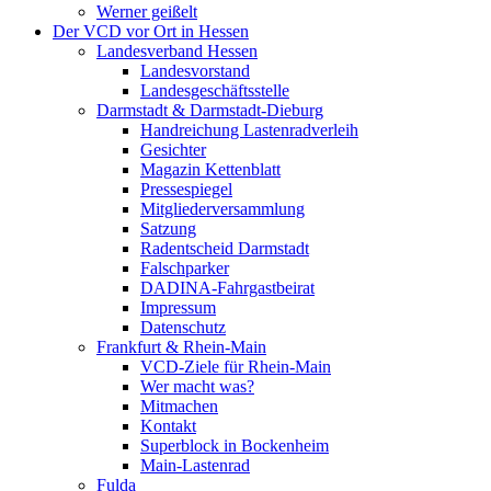
Werner geißelt
Der VCD vor Ort in Hessen
Landesverband Hessen
Landesvorstand
Landesgeschäftsstelle
Darmstadt & Darmstadt-Dieburg
Handreichung Lastenradverleih
Gesichter
Magazin Kettenblatt
Pressespiegel
Mitgliederversammlung
Satzung
Radentscheid Darmstadt
Falschparker
DADINA-Fahrgastbeirat
Impressum
Datenschutz
Frankfurt & Rhein-Main
VCD-Ziele für Rhein-Main
Wer macht was?
Mitmachen
Kontakt
Superblock in Bockenheim
Main-Lastenrad
Fulda