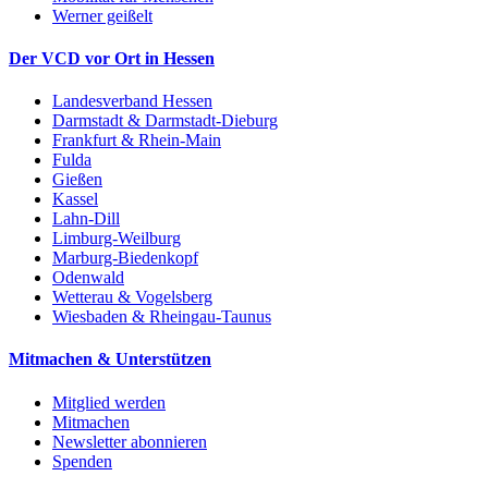
Werner geißelt
Der VCD vor Ort in Hessen
Landesverband Hessen
Darmstadt & Darmstadt-Dieburg
Frankfurt & Rhein-Main
Fulda
Gießen
Kassel
Lahn-Dill
Limburg-Weilburg
Marburg-Biedenkopf
Odenwald
Wetterau & Vogelsberg
Wiesbaden & Rheingau-Taunus
Mitmachen & Unterstützen
Mitglied werden
Mitmachen
Newsletter abonnieren
Spenden