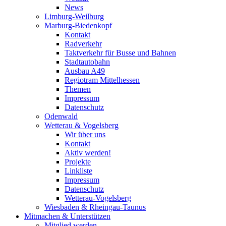
News
Limburg-Weilburg
Marburg-Biedenkopf
Kontakt
Radverkehr
Taktverkehr für Busse und Bahnen
Stadtautobahn
Ausbau A49
Regiotram Mittelhessen
Themen
Impressum
Datenschutz
Odenwald
Wetterau & Vogelsberg
Wir über uns
Kontakt
Aktiv werden!
Projekte
Linkliste
Impressum
Datenschutz
Wetterau-Vogelsberg
Wiesbaden & Rheingau-Taunus
Mitmachen & Unterstützen
Mitglied werden