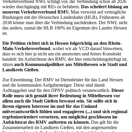
Verkehrsverbund NWL schlägt vor, die Verbindung schon ab 2026
wieder durchgängig mit REs zu befahren.
Das scheitert bislang an
unserem Verkehrsverbund RMV.
Man verweist auf vertragliche
Bindungen mit der Hessischen Landesbahn (HLB). Frühestens ab
2038 könne man über die Verbindung nachdenken. Der NWL sieht
das anders, zumal die HLB 100% im Eigentum des Landes Hessen
ist.
Die Petition richtet sich in Hessen folgerichtig an den Rhein-
Main-Verkehrsverbund
, wobei wir als VCD darauf hinweisen,
dass es sich hier ja nicht um ein anonymes und fernes Konstrukt
handelt: Im Aufsichtsrat des RMV, der hier entscheidungsbefugt ist,
sitzen
auch Kommunalpolitiker aus Mittelhessen wie Stadt und
Landkreis Gießen
.
Zur Einordnung: Der RMV ist Dienstleister für das Land Hessen
und die kommunalen Aufgabenträger. Diese sind damit
Auftraggeber und für den ÖPNV politisch verantwortlich.
Dieser
Rolle muss sich gemäß ihrer Bedeutung in Mittelhessen vor
allem auch die Stadt Gießen bewusst sein. Sie sollte sich in
ihrem eigenen Interesse im und für das Umland
mitverantwortlich fühlen und engagieren (...) und sich regional
ergebnisorientiert vernetzen, um möglichst geschlossen im
Aufsichtsrat des RMV auftreten zu können.
Das gilt für die
Zusammenarbeit im Landkreis Gießen, mit den angrenzenden