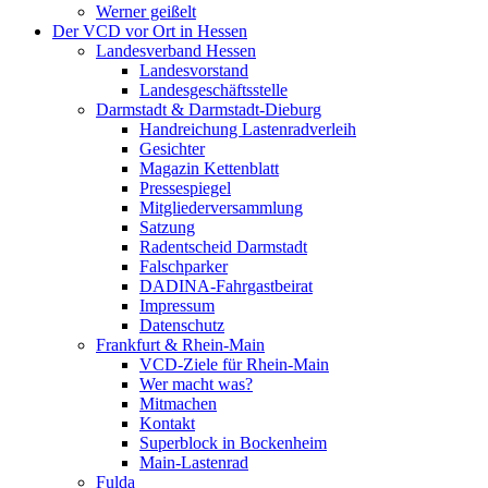
Werner geißelt
Der VCD vor Ort in Hessen
Landesverband Hessen
Landesvorstand
Landesgeschäftsstelle
Darmstadt & Darmstadt-Dieburg
Handreichung Lastenradverleih
Gesichter
Magazin Kettenblatt
Pressespiegel
Mitgliederversammlung
Satzung
Radentscheid Darmstadt
Falschparker
DADINA-Fahrgastbeirat
Impressum
Datenschutz
Frankfurt & Rhein-Main
VCD-Ziele für Rhein-Main
Wer macht was?
Mitmachen
Kontakt
Superblock in Bockenheim
Main-Lastenrad
Fulda