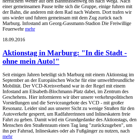
herrlichem Wetter auf den Bahntrassenweg bis nach Wega. Nach
einer gemeinsamen Pause teilte sich die Gruppe, einige fuhren mit
der Bahn, die anderen mit dem Rad nach Wabern. Dort trafen wir
uns wieder und fuhren gemeinsam mit dem Zug zurück nach
Marburg. Infostand am Georg-Gassmann-Stadion Die Freiwillige
Feuerwehr
mehr
18.09.2016
Aktionstag in Marburg: "In die Stadt -
ohne mein Auto!"
Seit einigen Jahren beteiligt sich Marburg mit einem Aktionstag im
September an der Europäischen Woche für eine umweltfreundliche
Mobilität. Der VCD-Kreisverband war in der Regel mit einem
Infostand am Elisabeth-Blochmann-Platz dabei, im Zentrum des
Geschehens. Hier informieren wir über unsere verkehrspolitischen
Vorstellungen und die Serviceangebote des VCD - mit großer
Resonanz. Leider sind aus unserer Sicht zu wenige Straßen für den
Autoverkehr gesperrt, um Radfahrerinnen und Inlineskatern freie
Fahrt zu geben. Damit wird ein Grundgedanke des Aktionstags, den
Menschen den Straßenraum einen Tag lang "zurückzugeben", um
ihn per Fahrrad, Inlineskates oder als Fußgänger zu nutzen, nach
mehr