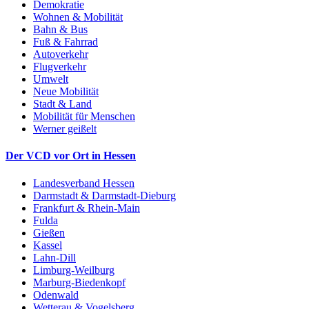
Demokratie
Wohnen & Mobilität
Bahn & Bus
Fuß & Fahrrad
Autoverkehr
Flugverkehr
Umwelt
Neue Mobilität
Stadt & Land
Mobilität für Menschen
Werner geißelt
Der VCD vor Ort in Hessen
Landesverband Hessen
Darmstadt & Darmstadt-Dieburg
Frankfurt & Rhein-Main
Fulda
Gießen
Kassel
Lahn-Dill
Limburg-Weilburg
Marburg-Biedenkopf
Odenwald
Wetterau & Vogelsberg