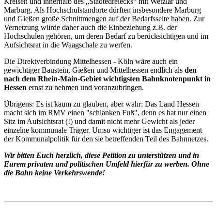
Kreisen und innerhalb des „Städtedreiecks“ mit Wetzlar und
Marburg. Als Hochschulstandorte dürften insbesondere Marburg
und Gießen große Schnittmengen auf der Bedarfsseite haben. Zur
Vernetzung würde daher auch die Einbeziehung z.B. der
Hochschulen gehören, um deren Bedarf zu berücksichtigen und im
Aufsichtsrat in die Waagschale zu werfen.
Die Direktverbindung Mittelhessen - Köln wäre auch ein
gewichtiger Baustein, Gießen und Mittelhessen endlich als
den
nach dem Rhein-Main-Gebiet wichtigsten Bahnknotenpunkt in
Hessen
ernst zu nehmen und voranzubringen.
Übrigens: Es ist kaum zu glauben, aber wahr: Das Land Hessen
macht sich im RMV einen "schlanken Fuß", denn es hat nur einen
Sitz im Aufsichtsrat (!) und damit nicht mehr Gewicht als jeder
einzelne kommunale Träger. Umso wichtiger ist das Engagement
der Kommunalpolitik für den sie betreffenden Teil des Bahnnetzes.
Wir bitten Euch herzlich, diese Petition zu unterstützen und in
Eurem privaten und politischen Umfeld hierfür zu werben. Ohne
die Bahn keine Verkehrswende!