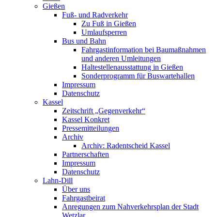
Gießen
Fuß- und Radverkehr
Zu Fuß in Gießen
Umlaufsperren
Bus und Bahn
Fahrgastinformation bei Baumaßnahmen
und anderen Umleitungen
Haltestellenausstattung in Gießen
Sonderprogramm für Buswartehallen
Impressum
Datenschutz
Kassel
Zeitschrift „Gegenverkehr“
Kassel Konkret
Pressemitteilungen
Archiv
Archiv: Radentscheid Kassel
Partnerschaften
Impressum
Datenschutz
Lahn-Dill
Über uns
Fahrgastbeirat
Anregungen zum Nahverkehrsplan der Stadt
Wetzlar