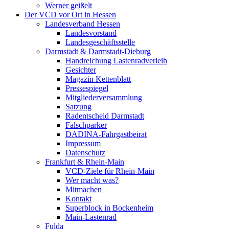
Werner geißelt
Der VCD vor Ort in Hessen
Landesverband Hessen
Landesvorstand
Landesgeschäftsstelle
Darmstadt & Darmstadt-Dieburg
Handreichung Lastenradverleih
Gesichter
Magazin Kettenblatt
Pressespiegel
Mitgliederversammlung
Satzung
Radentscheid Darmstadt
Falschparker
DADINA-Fahrgastbeirat
Impressum
Datenschutz
Frankfurt & Rhein-Main
VCD-Ziele für Rhein-Main
Wer macht was?
Mitmachen
Kontakt
Superblock in Bockenheim
Main-Lastenrad
Fulda