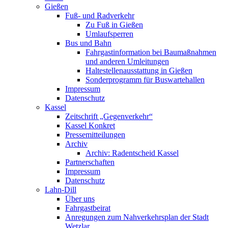
Gießen
Fuß- und Radverkehr
Zu Fuß in Gießen
Umlaufsperren
Bus und Bahn
Fahrgastinformation bei Baumaßnahmen
und anderen Umleitungen
Haltestellenausstattung in Gießen
Sonderprogramm für Buswartehallen
Impressum
Datenschutz
Kassel
Zeitschrift „Gegenverkehr“
Kassel Konkret
Pressemitteilungen
Archiv
Archiv: Radentscheid Kassel
Partnerschaften
Impressum
Datenschutz
Lahn-Dill
Über uns
Fahrgastbeirat
Anregungen zum Nahverkehrsplan der Stadt
Wetzlar