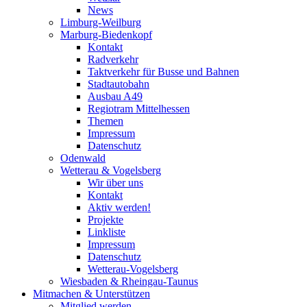
News
Limburg-Weilburg
Marburg-Biedenkopf
Kontakt
Radverkehr
Taktverkehr für Busse und Bahnen
Stadtautobahn
Ausbau A49
Regiotram Mittelhessen
Themen
Impressum
Datenschutz
Odenwald
Wetterau & Vogelsberg
Wir über uns
Kontakt
Aktiv werden!
Projekte
Linkliste
Impressum
Datenschutz
Wetterau-Vogelsberg
Wiesbaden & Rheingau-Taunus
Mitmachen & Unterstützen
Mitglied werden