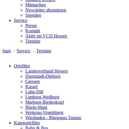
Mitmachen
Newsletter abonnieren
Spenden
Service
Presse
Kontakt
Aktiv im VCD Hessen
Termine
Start
·
Service
·
Termine
Ortsfilter
Landesverband Hessen
Darmstadt-Dieburg
Giessen
Kassel
Lahn-Dill
Limburg-Weilburg
Marburg-Biedenkopf
Rhein-Main
Wetterau-Vogelsberg
Wiesbaden - Rheingau-Taunus
Kategoriefilter
Bahn & Bus