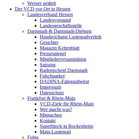
Werner geißelt
Der VCD vor Ort in Hessen
Landesverband Hessen
Landesvorstand
Landesgeschäftsstelle
Darmstadt & Darmstadt-Dieburg
Handreichung Lastenradverleih
Gesichter
Magazin Kettenblatt
Pressespiegel
Mitgliederversammlung
Satzung
Radentscheid Darmstadt
Falschparker
DADINA-Fahrgastbeirat
Impressum
Datenschutz
Frankfurt & Rhein-Main
VCD-Ziele für Rhein-Main
Wer macht was?
Mitmachen
Kontakt
Superblock in Bockenheim
Main-Lastenrad
Fulda