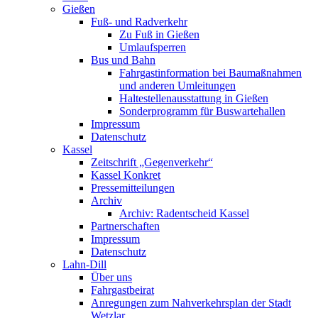
Gießen
Fuß- und Radverkehr
Zu Fuß in Gießen
Umlaufsperren
Bus und Bahn
Fahrgastinformation bei Baumaßnahmen
und anderen Umleitungen
Haltestellenausstattung in Gießen
Sonderprogramm für Buswartehallen
Impressum
Datenschutz
Kassel
Zeitschrift „Gegenverkehr“
Kassel Konkret
Pressemitteilungen
Archiv
Archiv: Radentscheid Kassel
Partnerschaften
Impressum
Datenschutz
Lahn-Dill
Über uns
Fahrgastbeirat
Anregungen zum Nahverkehrsplan der Stadt
Wetzlar