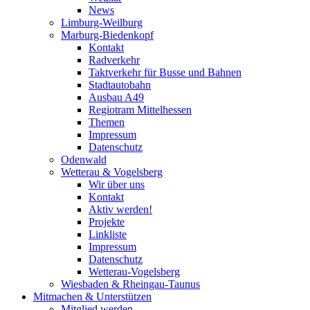
News
Limburg-Weilburg
Marburg-Biedenkopf
Kontakt
Radverkehr
Taktverkehr für Busse und Bahnen
Stadtautobahn
Ausbau A49
Regiotram Mittelhessen
Themen
Impressum
Datenschutz
Odenwald
Wetterau & Vogelsberg
Wir über uns
Kontakt
Aktiv werden!
Projekte
Linkliste
Impressum
Datenschutz
Wetterau-Vogelsberg
Wiesbaden & Rheingau-Taunus
Mitmachen & Unterstützen
Mitglied werden