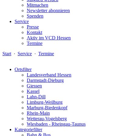
Mitmachen
Newsletter abonnieren
Spenden
Service
Presse
Kontakt
Aktiv im VCD Hessen
Termine
Start
·
Service
·
Termine
Ortsfilter
Landesverband Hessen
Darmstadt-Dieburg
Giessen
Kassel
Lahn-Dill
Limburg-Weilburg
Marburg-Biedenkopf
Rhein-Main
Wetterau-Vogelsberg
Wiesbaden - Rheingau-Taunus
Kategoriefilter
Bahn & Bus