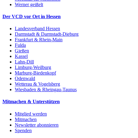
Werner geißelt
Der VCD vor Ort in Hessen
Landesverband Hessen
Darmstadt & Darmstadt-Dieburg
Frankfurt & Rhein-Main
Fulda
Gießen
Kassel
Lahn-Dill
Limburg-Weilburg
Marburg-Biedenkopf
Odenwald
Wetterau & Vogelsberg
Wiesbaden & Rheingau-Taunus
Mitmachen & Unterstützen
Mitglied werden
Mitmachen
Newsletter abonnieren
Spenden