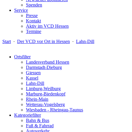
Spenden
Service
Presse
Kontakt
Aktiv im VCD Hessen
Termine
Start
·
Der VCD vor Ort in Hessen
·
Lahn-Dill
Ortsfilter
Landesverband Hessen
Darmstadt-Dieburg
Giessen
Kassel
Lahn-Dill
Limburg-Weilburg
Marburg-Biedenkopf
Rhein-Main
Wetterau-Vogelsberg
Wiesbaden - Rheingau-Taunus
Kategoriefilter
Bahn & Bus
Fuß & Fahrrad
Autoverkehr