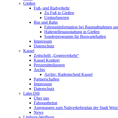
Gießen
Fuß- und Radverkehr
Zu Fuß in Gießen
Umlaufsperren
Bus und Bahn
Fahrgastinformation bei Baumaßnahmen un
Haltestellenausstattung in Gießen
Sonderprogramm für Buswartehallen
Impressum
Datenschutz
Kassel
Zeitschrift „Gegenverkehr“
Kassel Konkret
Pressemitteilungen
Archiv
Archiv: Radentscheid Kassel
Partnerschaften
Impressum
Datenschutz
Lahn-Dill
Über uns
Fahrgastbeirat
Anregungen zum Nahverkehrsplan der Stadt Wetz
News
Limburg-Weilburg