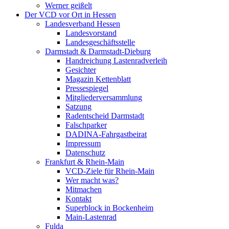
Werner geißelt
Der VCD vor Ort in Hessen
Landesverband Hessen
Landesvorstand
Landesgeschäftsstelle
Darmstadt & Darmstadt-Dieburg
Handreichung Lastenradverleih
Gesichter
Magazin Kettenblatt
Pressespiegel
Mitgliederversammlung
Satzung
Radentscheid Darmstadt
Falschparker
DADINA-Fahrgastbeirat
Impressum
Datenschutz
Frankfurt & Rhein-Main
VCD-Ziele für Rhein-Main
Wer macht was?
Mitmachen
Kontakt
Superblock in Bockenheim
Main-Lastenrad
Fulda