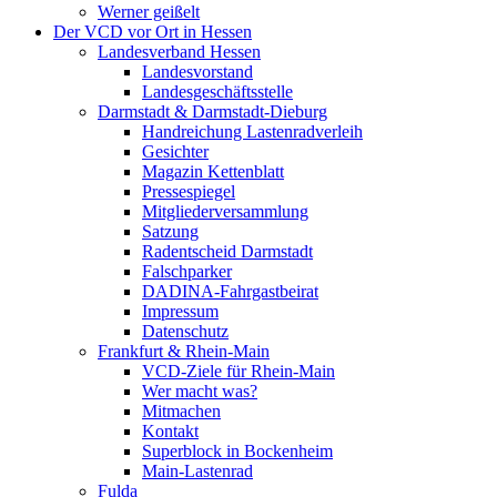
Werner geißelt
Der VCD vor Ort in Hessen
Landesverband Hessen
Landesvorstand
Landesgeschäftsstelle
Darmstadt & Darmstadt-Dieburg
Handreichung Lastenradverleih
Gesichter
Magazin Kettenblatt
Pressespiegel
Mitgliederversammlung
Satzung
Radentscheid Darmstadt
Falschparker
DADINA-Fahrgastbeirat
Impressum
Datenschutz
Frankfurt & Rhein-Main
VCD-Ziele für Rhein-Main
Wer macht was?
Mitmachen
Kontakt
Superblock in Bockenheim
Main-Lastenrad
Fulda