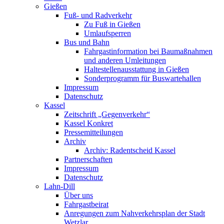
Gießen
Fuß- und Radverkehr
Zu Fuß in Gießen
Umlaufsperren
Bus und Bahn
Fahrgastinformation bei Baumaßnahmen
und anderen Umleitungen
Haltestellenausstattung in Gießen
Sonderprogramm für Buswartehallen
Impressum
Datenschutz
Kassel
Zeitschrift „Gegenverkehr“
Kassel Konkret
Pressemitteilungen
Archiv
Archiv: Radentscheid Kassel
Partnerschaften
Impressum
Datenschutz
Lahn-Dill
Über uns
Fahrgastbeirat
Anregungen zum Nahverkehrsplan der Stadt
Wetzlar