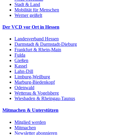
Stadt & Land
Mobilität für Menschen
Werner geißelt
Der VCD vor Ort in Hessen
Landesverband Hessen
Darmstadt & Darmstadt-Dieburg
Frankfurt & Rhein-Main
Fulda
Gießen
Kassel
Lahn-Dill
Limburg-Weilburg
Marburg-Biedenkopf
Odenwald
Wetterau & Vogelsberg
Wiesbaden & Rheingau-Taunus
Mitmachen & Unterstützen
Mitglied werden
Mitmachen
Newsletter abonnieren