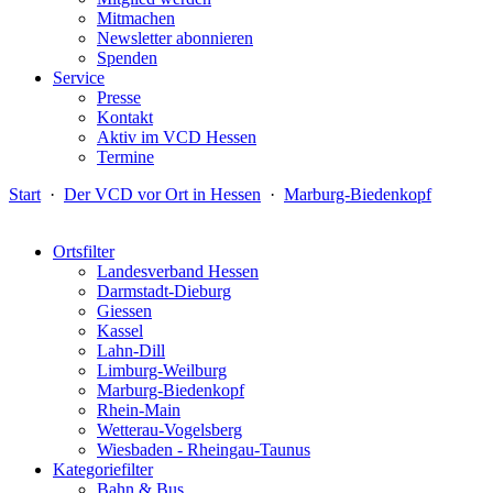
Mitmachen
Newsletter abonnieren
Spenden
Service
Presse
Kontakt
Aktiv im VCD Hessen
Termine
Start
·
Der VCD vor Ort in Hessen
·
Marburg-Biedenkopf
Ortsfilter
Landesverband Hessen
Darmstadt-Dieburg
Giessen
Kassel
Lahn-Dill
Limburg-Weilburg
Marburg-Biedenkopf
Rhein-Main
Wetterau-Vogelsberg
Wiesbaden - Rheingau-Taunus
Kategoriefilter
Bahn & Bus