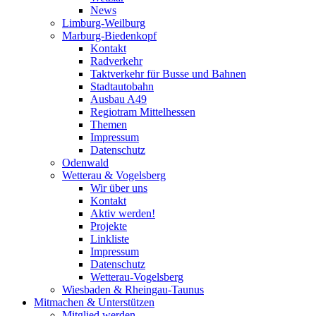
News
Limburg-Weilburg
Marburg-Biedenkopf
Kontakt
Radverkehr
Taktverkehr für Busse und Bahnen
Stadtautobahn
Ausbau A49
Regiotram Mittelhessen
Themen
Impressum
Datenschutz
Odenwald
Wetterau & Vogelsberg
Wir über uns
Kontakt
Aktiv werden!
Projekte
Linkliste
Impressum
Datenschutz
Wetterau-Vogelsberg
Wiesbaden & Rheingau-Taunus
Mitmachen & Unterstützen
Mitglied werden